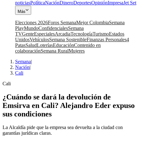
noticias
Política
Nación
Dinero
Deportes
Opinión
Impresa
Jet Set
Más
Elecciones 2026
Foros Semana
Mejor Colombia
Semana
Play
Mundo
Confidenciales
Semana
TV
Gente
Especiales
Arcadia
Tecnología
Turismo
Estados
Unidos
Vehículos
Semana Sostenible
Finanzas Personales
4
Patas
Salud
Loterías
Educación
Contenido en
colaboración
Semana Rural
Mujeres
Semana
|
Nación
|
Cali
Cali
¿Cuándo se dará la devolución de
Emsirva en Cali? Alejandro Eder expuso
sus condiciones
La Alcaldía pide que la empresa sea devuelta a la ciudad con
garantías jurídicas claras.