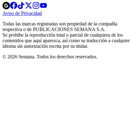
Opens
Opens
Opens
Opens
Opens
in
in
in
in
in
Aviso de Privacidad
Opens
new
new
new
new
new
in
window
window
window
window
window
Todas las marcas registradas son propiedad de la compañía
new
respectiva o de PUBLICACIONES SEMANA S.A.
window
Se prohíbe la reproducción total o parcial de cualquiera de los
contenidos que aquí aparezca, así como su traducción a cualquier
idioma sin autorización escrita por su titular.
© 2026 Semana. Todos los derechos reservados.