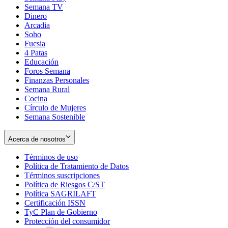
Semana TV
Dinero
Arcadia
Soho
Opens
Fucsia
in
Opens
4 Patas
new
in
Educación
window
new
Foros Semana
window
Finanzas Personales
Semana Rural
Cocina
Círculo de Mujeres
Semana Sostenible
Acerca de nosotros
Términos de uso
Opens
Política de Tratamiento de Datos
in
Opens
Términos suscripciones
new
Opens
in
Política de Riesgos C/ST
window
in
Opens
new
Política SAGRILAFT
Opens
new
in
window
Certificación ISSN
Opens
in
window
new
TyC Plan de Gobierno
in
new
Opens
window
Protección del consumidor
new
window
in
Opens