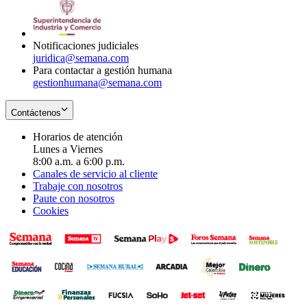
window
new
in
window
new
window
Notificaciones judiciales
juridica@semana.com
Para contactar a gestión humana
gestionhumana@semana.com
Contáctenos
Horarios de atención
Lunes a Viernes
8:00 a.m. a 6:00 p.m.
Canales de servicio al cliente
Trabaje con nosotros
Paute con nosotros
Cookies