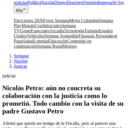
noticias
Política
Nación
Dinero
Deportes
Opinión
Impresa
Jet Set
Más
Elecciones 2026
Foros Semana
Mejor Colombia
Semana
Play
Mundo
Confidenciales
Semana
TV
Gente
Especiales
Arcadia
Tecnología
Turismo
Estados
Unidos
Vehículos
Semana Sostenible
Finanzas Personales
4
Patas
Salud
Loterías
Educación
Contenido en
colaboración
Semana Rural
Mujeres
Semana
|
Nación
|
Justicia
judicial
Nicolás Petro: aún no concreta su
colaboración con la justicia como lo
prometió. Todo cambio con la visita de su
padre Gustavo Petro
Afirmó que quería ser testigo de la Fiscalía, pero al parecer una