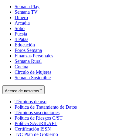
Semana Play
Semana TV
Dinero
Arcadia
Soho
Opens
Fucsia
in
Opens
4 Patas
new
in
Educación
window
new
Foros Semana
window
Finanzas Personales
Semana Rural
Cocina
Círculo de Mujeres
Semana Sostenible
Acerca de nosotros
Términos de uso
Opens
Política de Tratamiento de Datos
in
Opens
Términos suscripciones
new
Opens
in
Política de Riesgos C/ST
window
in
Opens
new
Política SAGRILAFT
Opens
new
in
window
Certificación ISSN
Opens
in
window
new
TyC Plan de Gobierno
in
new
Opens
window