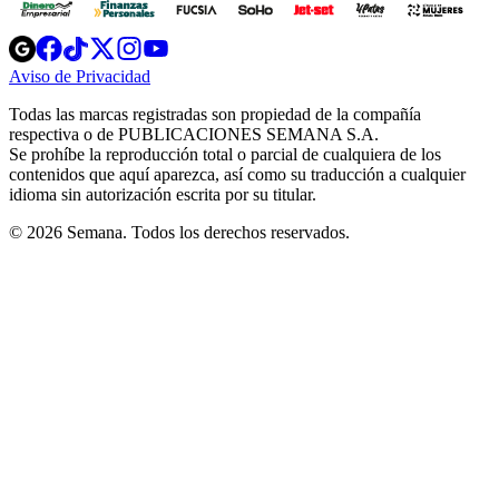
Opens
Opens
Opens
Opens
Opens
in
in
in
in
in
Aviso de Privacidad
Opens
new
new
new
new
new
in
window
window
window
window
window
Todas las marcas registradas son propiedad de la compañía
new
respectiva o de PUBLICACIONES SEMANA S.A.
window
Se prohíbe la reproducción total o parcial de cualquiera de los
contenidos que aquí aparezca, así como su traducción a cualquier
idioma sin autorización escrita por su titular.
© 2026 Semana. Todos los derechos reservados.