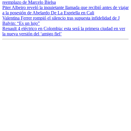
reemplazo de Marcelo Bielsa
Piter Albeiro reveló la inquietante llamada que recibió antes de viajar
a la posesión de Abelardo De La Espriella en Cali
Valentina Ferrer rompió el silencio tras supuesta infidelidad de J
Balvin: “Es un lujo”
Renault 4 eléctrico en Colombia: esta será la primera ciudad en ver
la nueva versión del ‘amigo fiel’