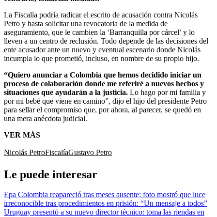
La Fiscalía podría radicar el escrito de acusación contra Nicolás
Petro y hasta solicitar una revocatoria de la medida de
aseguramiento, que le cambien la ‘Barranquilla por cárcel’ y lo
lleven a un centro de reclusión. Todo depende de las decisiones del
ente acusador ante un nuevo y eventual escenario donde Nicolás
incumpla lo que prometió, incluso, en nombre de su propio hijo.
“Quiero anunciar a Colombia que hemos decidido iniciar un
proceso de colaboración donde me referiré a nuevos hechos y
situaciones que ayudarán a la justicia.
Lo hago por mi familia y
por mi bebé que viene en camino”, dijo el hijo del presidente Petro
para sellar el compromiso que, por ahora, al parecer, se quedó en
una mera anécdota judicial.
VER MÁS
Nicolás Petro
Fiscalía
Gustavo Petro
Le puede interesar
Epa Colombia reapareció tras meses ausente; foto mostró que luce
irreconocible tras procedimientos en prisión: “Un mensaje a todos”
Uruguay presentó a su nuevo director técnico: toma las riendas en