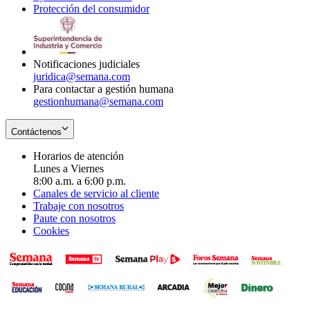
Protección del consumidor
new
window
in
Opens
window
new
in
window
new
window
Notificaciones judiciales
juridica@semana.com
Para contactar a gestión humana
gestionhumana@semana.com
Contáctenos
Horarios de atención
Lunes a Viernes
8:00 a.m. a 6:00 p.m.
Canales de servicio al cliente
Trabaje con nosotros
Paute con nosotros
Cookies