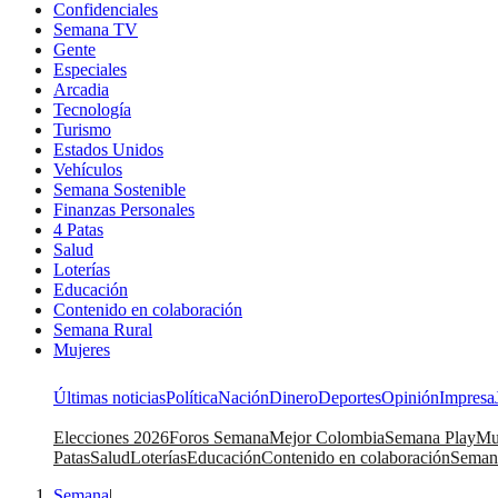
Confidenciales
Semana TV
Gente
Especiales
Arcadia
Tecnología
Turismo
Estados Unidos
Vehículos
Semana Sostenible
Finanzas Personales
4 Patas
Salud
Loterías
Educación
Contenido en colaboración
Semana Rural
Mujeres
Últimas noticias
Política
Nación
Dinero
Deportes
Opinión
Impresa
Elecciones 2026
Foros Semana
Mejor Colombia
Semana Play
Mu
Patas
Salud
Loterías
Educación
Contenido en colaboración
Seman
Semana
|