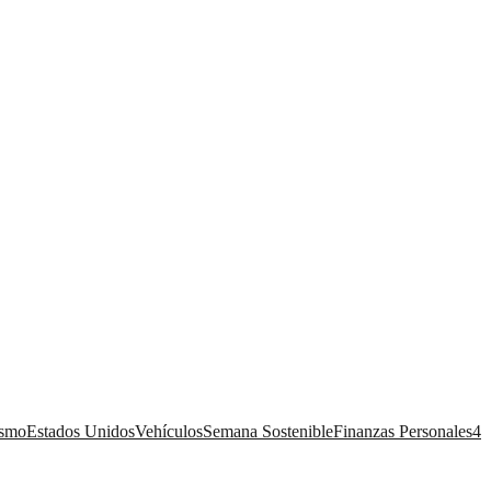
ismo
Estados Unidos
Vehículos
Semana Sostenible
Finanzas Personales
4