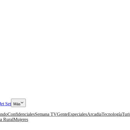
Jet Set
Más
ndo
Confidenciales
Semana TV
Gente
Especiales
Arcadia
Tecnología
Tur
a Rural
Mujeres