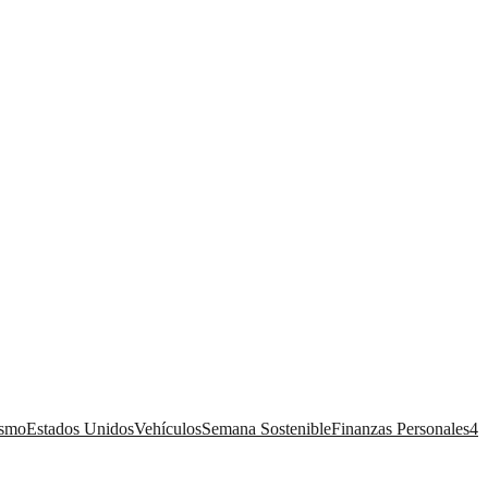
ismo
Estados Unidos
Vehículos
Semana Sostenible
Finanzas Personales
4