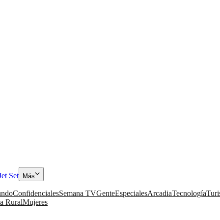
Jet Set
Más
ndo
Confidenciales
Semana TV
Gente
Especiales
Arcadia
Tecnología
Tur
a Rural
Mujeres