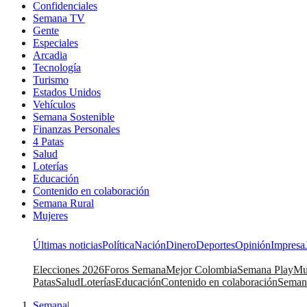
Confidenciales
Semana TV
Gente
Especiales
Arcadia
Tecnología
Turismo
Estados Unidos
Vehículos
Semana Sostenible
Finanzas Personales
4 Patas
Salud
Loterías
Educación
Contenido en colaboración
Semana Rural
Mujeres
Últimas noticias
Política
Nación
Dinero
Deportes
Opinión
Impresa
Elecciones 2026
Foros Semana
Mejor Colombia
Semana Play
Mu
Patas
Salud
Loterías
Educación
Contenido en colaboración
Seman
Semana
|