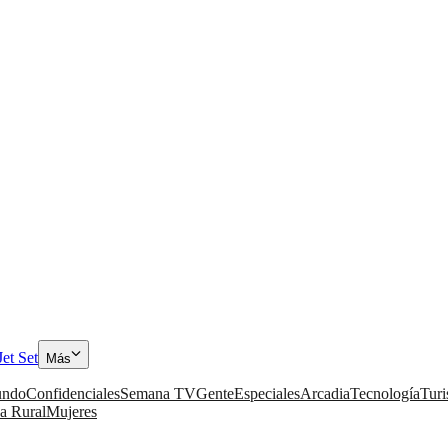
Jet Set
Más
ndo
Confidenciales
Semana TV
Gente
Especiales
Arcadia
Tecnología
Tur
a Rural
Mujeres