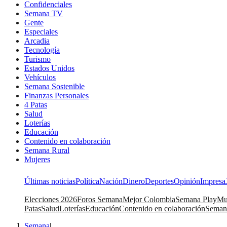
Confidenciales
Semana TV
Gente
Especiales
Arcadia
Tecnología
Turismo
Estados Unidos
Vehículos
Semana Sostenible
Finanzas Personales
4 Patas
Salud
Loterías
Educación
Contenido en colaboración
Semana Rural
Mujeres
Últimas noticias
Política
Nación
Dinero
Deportes
Opinión
Impresa
Elecciones 2026
Foros Semana
Mejor Colombia
Semana Play
Mu
Patas
Salud
Loterías
Educación
Contenido en colaboración
Seman
Semana
|