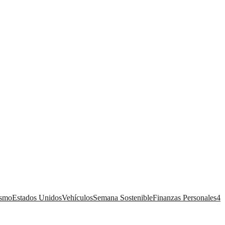
ismo
Estados Unidos
Vehículos
Semana Sostenible
Finanzas Personales
4