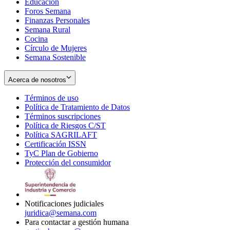
Educación
window
new
Foros Semana
window
Finanzas Personales
Semana Rural
Cocina
Círculo de Mujeres
Semana Sostenible
Acerca de nosotros
Términos de uso
Opens
Política de Tratamiento de Datos
in
Opens
Términos suscripciones
new
Opens
in
Política de Riesgos C/ST
window
in
Opens
new
Política SAGRILAFT
Opens
new
in
window
Certificación ISSN
Opens
in
window
new
TyC Plan de Gobierno
in
new
Opens
window
Protección del consumidor
new
window
in
Opens
window
new
in
window
new
window
Notificaciones judiciales
juridica@semana.com
Para contactar a gestión humana