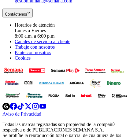
gestionhumana@semana.com
Contáctenos
Horarios de atención
Lunes a Viernes
8:00 a.m. a 6:00 p.m.
Canales de servicio al cliente
Trabaje con nosotros
Paute con nosotros
Cookies
Opens
Opens
Opens
Opens
Opens
in
in
in
in
in
Aviso de Privacidad
Opens
new
new
new
new
new
in
window
window
window
window
window
Todas las marcas registradas son propiedad de la compañía
new
respectiva o de PUBLICACIONES SEMANA S.A.
window
Se prohíbe la reproducción total o parcial de cualquiera de los