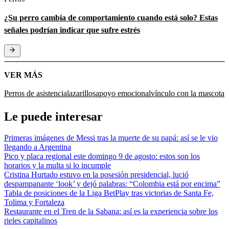
¿Su perro cambia de comportamiento cuando está solo? Estas
señales podrían indicar que sufre estrés
VER MÁS
Perros de asistencia
lazarillos
apoyo emocional
vínculo con la mascota
Le puede interesar
Primeras imágenes de Messi tras la muerte de su papá: así se le vio
llegando a Argentina
Pico y placa regional este domingo 9 de agosto: estos son los
horarios y la multa si lo incumple
Cristina Hurtado estuvo en la posesión presidencial, lució
despampanante ‘look’ y dejó palabras: “Colombia está por encima”
Tabla de posiciones de la Liga BetPlay tras victorias de Santa Fe,
Tolima y Fortaleza
Restaurante en el Tren de la Sabana: así es la experiencia sobre los
rieles capitalinos