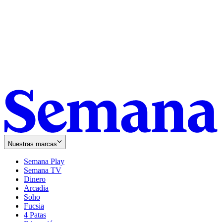
Nuestras marcas
Semana Play
Semana TV
Dinero
Arcadia
Soho
Opens
Fucsia
in
Opens
4 Patas
new
in