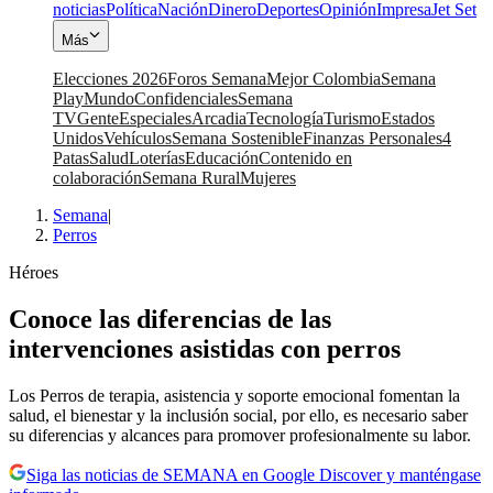
noticias
Política
Nación
Dinero
Deportes
Opinión
Impresa
Jet Set
Más
Elecciones 2026
Foros Semana
Mejor Colombia
Semana
Play
Mundo
Confidenciales
Semana
TV
Gente
Especiales
Arcadia
Tecnología
Turismo
Estados
Unidos
Vehículos
Semana Sostenible
Finanzas Personales
4
Patas
Salud
Loterías
Educación
Contenido en
colaboración
Semana Rural
Mujeres
Semana
|
Perros
Héroes
Conoce las diferencias de las
intervenciones asistidas con perros
Los Perros de terapia, asistencia y soporte emocional fomentan la
salud, el bienestar y la inclusión social, por ello, es necesario saber
su diferencias y alcances para promover profesionalmente su labor.
Siga las noticias de SEMANA en Google Discover y manténgase