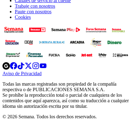
Canales de servicio al cliente
Trabaje con nosotros
Paute con nosotros
Cookies
Opens
Opens
Opens
Opens
Opens
in
in
in
in
in
Aviso de Privacidad
Opens
new
new
new
new
new
in
window
window
window
window
window
Todas las marcas registradas son propiedad de la compañía
new
respectiva o de PUBLICACIONES SEMANA S.A.
window
Se prohíbe la reproducción total o parcial de cualquiera de los
contenidos que aquí aparezca, así como su traducción a cualquier
idioma sin autorización escrita por su titular.
© 2026 Semana. Todos los derechos reservados.