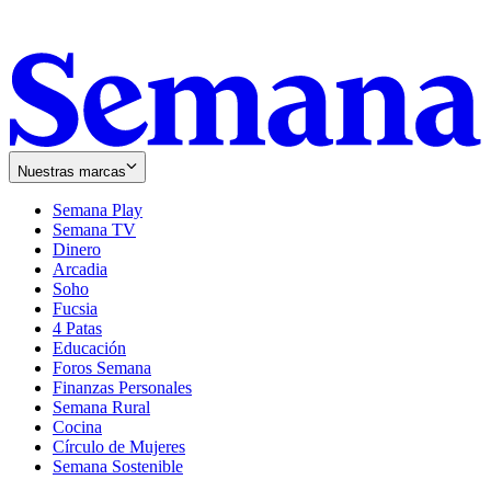
Nuestras marcas
Semana Play
Semana TV
Dinero
Arcadia
Soho
Opens
Fucsia
in
Opens
4 Patas
new
in
Educación
window
new
Foros Semana
window
Finanzas Personales
Semana Rural
Cocina
Círculo de Mujeres
Semana Sostenible