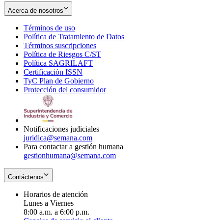
Acerca de nosotros
Términos de uso
Opens
Política de Tratamiento de Datos
in
Opens
Términos suscripciones
new
Opens
in
Política de Riesgos C/ST
window
in
Opens
new
Política SAGRILAFT
Opens
new
in
window
Certificación ISSN
Opens
in
window
new
TyC Plan de Gobierno
in
new
Opens
window
Protección del consumidor
new
window
in
Opens
window
new
in
window
new
window
Notificaciones judiciales
juridica@semana.com
Para contactar a gestión humana
gestionhumana@semana.com
Contáctenos
Horarios de atención
Lunes a Viernes
8:00 a.m. a 6:00 p.m.