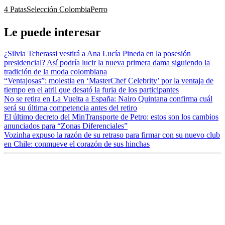
4 Patas
Selección Colombia
Perro
Le puede interesar
¿Silvia Tcherassi vestirá a Ana Lucía Pineda en la posesión
presidencial? Así podría lucir la nueva primera dama siguiendo la
tradición de la moda colombiana
“Ventajosas”: molestia en ‘MasterChef Celebrity’ por la ventaja de
tiempo en el atril que desató la furia de los participantes
No se retira en La Vuelta a España: Nairo Quintana confirma cuál
será su última competencia antes del retiro
El último decreto del MinTransporte de Petro: estos son los cambios
anunciados para “Zonas Diferenciales”
Vozinha expuso la razón de su retraso para firmar con su nuevo club
en Chile: conmueve el corazón de sus hinchas