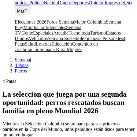
noticias
Política
Nación
Dinero
Deportes
Opinión
Impresa
Jet Set
Más
Elecciones 2026
Foros Semana
Mejor Colombia
Semana
Play
Mundo
Confidenciales
Semana
TV
Gente
Especiales
Arcadia
Tecnología
Turismo
Estados
Unidos
Vehículos
Semana Sostenible
Finanzas Personales
4
Patas
Salud
Loterías
Educación
Contenido en
colaboración
Semana Rural
Mujeres
Semana
|
4 Patas
|
Perros
4 Patas
La selección que juega por una segunda
oportunidad: perros rescatados buscan
familia en pleno Mundial 2026
Mientras la Selección Colombia se prepara para sus primeros
partidos en la Copa del Mundo, unos peluditos están listos para tener
un nuevo hogar.