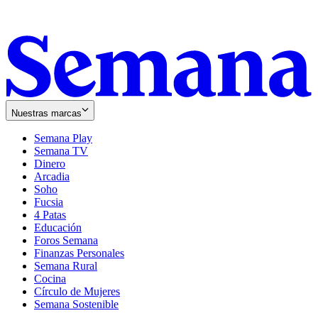
Nuestras marcas
Semana Play
Semana TV
Dinero
Arcadia
Soho
Opens
Fucsia
in
Opens
4 Patas
new
in
Educación
window
new
Foros Semana
window
Finanzas Personales
Semana Rural
Cocina
Círculo de Mujeres
Semana Sostenible