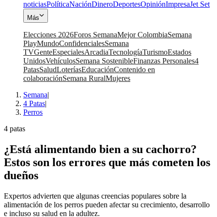
noticias
Política
Nación
Dinero
Deportes
Opinión
Impresa
Jet Set
Más
Elecciones 2026
Foros Semana
Mejor Colombia
Semana
Play
Mundo
Confidenciales
Semana
TV
Gente
Especiales
Arcadia
Tecnología
Turismo
Estados
Unidos
Vehículos
Semana Sostenible
Finanzas Personales
4
Patas
Salud
Loterías
Educación
Contenido en
colaboración
Semana Rural
Mujeres
Semana
|
4 Patas
|
Perros
4 patas
¿Está alimentando bien a su cachorro?
Estos son los errores que más cometen los
dueños
Expertos advierten que algunas creencias populares sobre la
alimentación de los perros pueden afectar su crecimiento, desarrollo
e incluso su salud en la adultez.