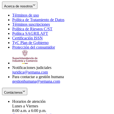
Acerca de nosotros
Términos de uso
Opens
Política de Tratamiento de Datos
in
Opens
Términos suscripciones
new
Opens
in
Política de Riesgos C/ST
window
in
Opens
new
Política SAGRILAFT
Opens
new
in
window
Certificación ISSN
Opens
in
window
new
TyC Plan de Gobierno
in
new
Opens
window
Protección del consumidor
new
window
in
Opens
window
new
in
window
new
window
Notificaciones judiciales
juridica@semana.com
Para contactar a gestión humana
gestionhumana@semana.com
Contáctenos
Horarios de atención
Lunes a Viernes
8:00 a.m. a 6:00 p.m.