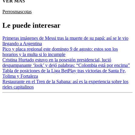
VER MÁS
Perros
mascotas
Le puede interesar
Primeras imágenes de Messi tras la muerte de su papá: así se le vio
llegando a Argentina
Pico y placa regional este domingo 9 de agosto: estos son los
horarios y la multa si lo incumple
Cristina Hurtado estuvo en la posesión presidencial, lució
despampanante ‘look’ y dejó palabras: “Colombia está por encima”
Tabla de posiciones de la Liga BetPlay tras victorias de Santa Fe,
Tolima y Fortaleza
Restaurante en el Tren de la Sabana: así es la experiencia sobre los
rieles capitalinos