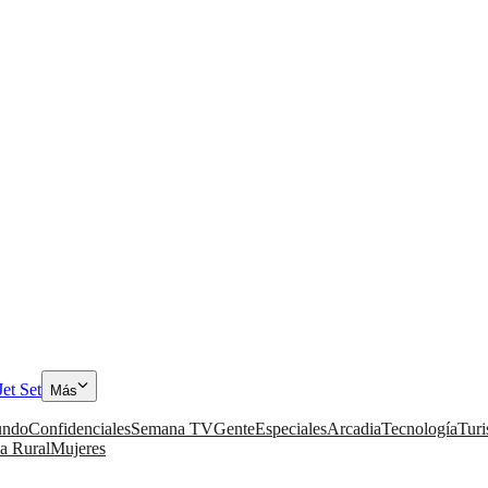
Jet Set
Más
ndo
Confidenciales
Semana TV
Gente
Especiales
Arcadia
Tecnología
Tur
a Rural
Mujeres