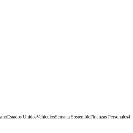
ismo
Estados Unidos
Vehículos
Semana Sostenible
Finanzas Personales
4