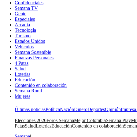
Confidenciales
Semana TV
Gente
Especiales
Arcadia
Tecnología
Turismo
Estados Unidos
Vehículos
Semana Sostenible
Finanzas Personales
4 Patas
Salud
Loterías
Educación
Contenido en colaboración
Semana Rural
Mujeres
Últimas noticias
Política
Nación
Dinero
Deportes
Opinión
Impresa
Elecciones 2026
Foros Semana
Mejor Colombia
Semana Play
Mu
Patas
Salud
Loterías
Educación
Contenido en colaboración
Seman
Semana
|