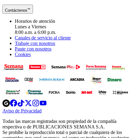
Contáctenos
Horarios de atención
Lunes a Viernes
8:00 a.m. a 6:00 p.m.
Canales de servicio al cliente
Trabaje con nosotros
Paute con nosotros
Cookies
Opens
Opens
Opens
Opens
Opens
in
in
in
in
in
Aviso de Privacidad
Opens
new
new
new
new
new
in
window
window
window
window
window
Todas las marcas registradas son propiedad de la compañía
new
respectiva o de PUBLICACIONES SEMANA S.A.
window
Se prohíbe la reproducción total o parcial de cualquiera de los
contenidos que aquí aparezca, así como su traducción a cualquier