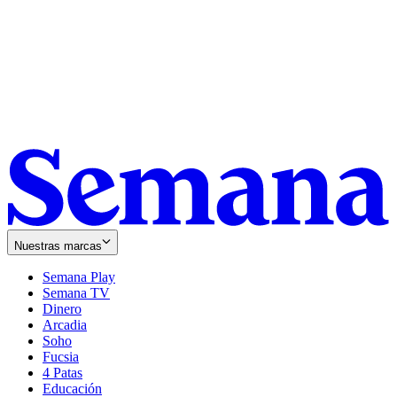
Nuestras marcas
Semana Play
Semana TV
Dinero
Arcadia
Soho
Opens
Fucsia
in
Opens
4 Patas
new
in
Educación
window
new