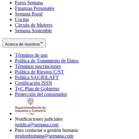
Foros Semana
window
Finanzas Personales
Semana Rural
Cocina
Círculo de Mujeres
Semana Sostenible
Acerca de nosotros
Términos de uso
Opens
Política de Tratamiento de Datos
in
Opens
Términos suscripciones
new
Opens
in
Política de Riesgos C/ST
window
in
Opens
new
Política SAGRILAFT
Opens
new
in
window
Certificación ISSN
Opens
in
window
new
TyC Plan de Gobierno
in
new
Opens
window
Protección del consumidor
new
window
in
Opens
window
new
in
window
new
window
Notificaciones judiciales
juridica@semana.com
Para contactar a gestión humana
gestionhumana@semana.com