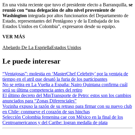
En una visita reciente que tuvo el presidente electo a Barranquilla,
se
reunió con “una delegación de alto nivel proveniente de
Washington
integrada por altos funcionarios del Departamento de
Estado, representantes del Pentágono y de la Embajada de los
Estados Unidos en Colombia”, expresaron desde su equipo.
VER MÁS
Abelardo De La Espriella
Estados Unidos
Le puede interesar
“Ventajosas”: molestia en ‘MasterChef Celebrity’ por la ventaja de
tiempo en el atril que desató la furia de los participantes
No se retira en La Vuelta a España: Nairo Quintana confirma cuál
será su última competencia antes del retiro
El último decreto del MinTransporte de Petro: estos son los cambios
anunciados para “Zonas Diferenciales”
Vozinha expuso la razón de su retraso para firmar con su nuevo club
en Chile: conmueve el corazón de sus hinchas
Selección Colombia femenina cae con México en la final de los
Centroamericanos y del Caribe: logran medalla de plata