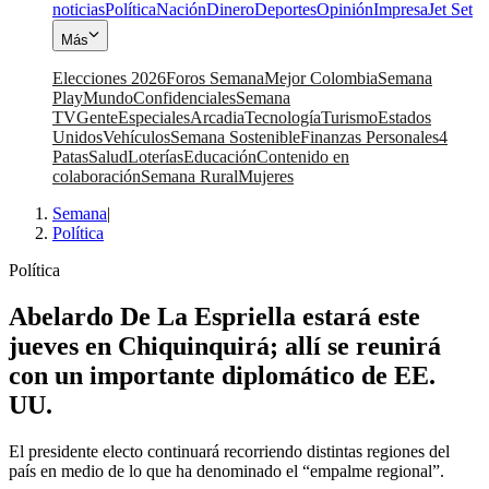
noticias
Política
Nación
Dinero
Deportes
Opinión
Impresa
Jet Set
Más
Elecciones 2026
Foros Semana
Mejor Colombia
Semana
Play
Mundo
Confidenciales
Semana
TV
Gente
Especiales
Arcadia
Tecnología
Turismo
Estados
Unidos
Vehículos
Semana Sostenible
Finanzas Personales
4
Patas
Salud
Loterías
Educación
Contenido en
colaboración
Semana Rural
Mujeres
Semana
|
Política
Política
Abelardo De La Espriella estará este
jueves en Chiquinquirá; allí se reunirá
con un importante diplomático de EE.
UU.
El presidente electo continuará recorriendo distintas regiones del
país en medio de lo que ha denominado el “empalme regional”.