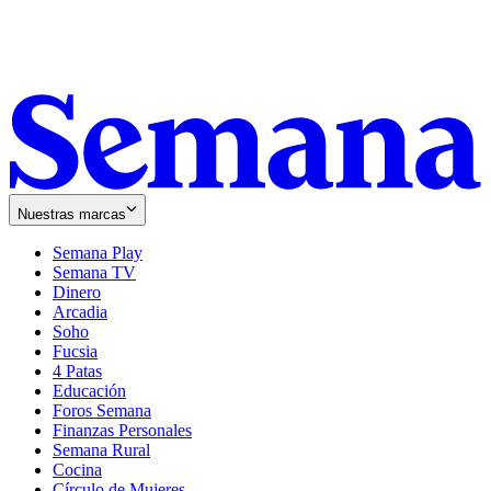
Nuestras marcas
Semana Play
Semana TV
Dinero
Arcadia
Soho
Opens
Fucsia
in
Opens
4 Patas
new
in
Educación
window
new
Foros Semana
window
Finanzas Personales
Semana Rural
Cocina
Círculo de Mujeres