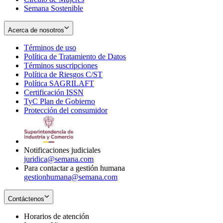
Semana Sostenible
Acerca de nosotros
Términos de uso
Opens
Política de Tratamiento de Datos
in
Opens
Términos suscripciones
new
Opens
in
Política de Riesgos C/ST
window
in
Opens
new
Política SAGRILAFT
Opens
new
in
window
Certificación ISSN
Opens
in
window
new
TyC Plan de Gobierno
in
new
Opens
window
Protección del consumidor
new
window
in
Opens
window
new
in
window
new
window
Notificaciones judiciales
juridica@semana.com
Para contactar a gestión humana
gestionhumana@semana.com
Contáctenos
Horarios de atención