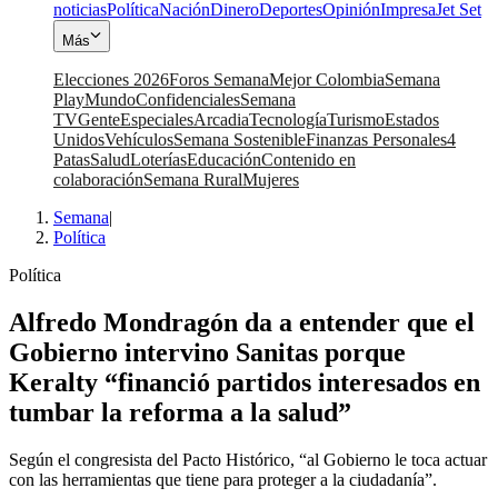
noticias
Política
Nación
Dinero
Deportes
Opinión
Impresa
Jet Set
Más
Elecciones 2026
Foros Semana
Mejor Colombia
Semana
Play
Mundo
Confidenciales
Semana
TV
Gente
Especiales
Arcadia
Tecnología
Turismo
Estados
Unidos
Vehículos
Semana Sostenible
Finanzas Personales
4
Patas
Salud
Loterías
Educación
Contenido en
colaboración
Semana Rural
Mujeres
Semana
|
Política
Política
Alfredo Mondragón da a entender que el
Gobierno intervino Sanitas porque
Keralty “financió partidos interesados en
tumbar la reforma a la salud”
Según el congresista del Pacto Histórico, “al Gobierno le toca actuar
con las herramientas que tiene para proteger a la ciudadanía”.