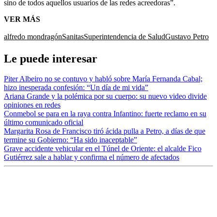
sino de todos aquellos usuarios de las redes acreedoras”.
VER MÁS
alfredo mondragón
Sanitas
Superintendencia de Salud
Gustavo Petro
Le puede interesar
Piter Albeiro no se contuvo y habló sobre María Fernanda Cabal;
hizo inesperada confesión: “Un día de mi vida”
Ariana Grande y la polémica por su cuerpo: su nuevo video divide
opiniones en redes
Conmebol se para en la raya contra Infantino: fuerte reclamo en su
último comunicado oficial
Margarita Rosa de Francisco tiró ácida pulla a Petro, a días de que
termine su Gobierno: “Ha sido inaceptable”
Grave accidente vehicular en el Túnel de Oriente: el alcalde Fico
Gutiérrez sale a hablar y confirma el número de afectados