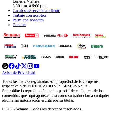
Lunes a Viernes
8:00 a.m. a 6:00 p.m.
Canales de servicio al cliente
Trabaje con nosotros
Paute con nosotros
Cookies
Opens
Opens
Opens
Opens
Opens
in
in
in
in
in
Aviso de Privacidad
Opens
new
new
new
new
new
in
window
window
window
window
window
Todas las marcas registradas son propiedad de la compañía
new
respectiva o de PUBLICACIONES SEMANA S.A.
window
Se prohíbe la reproducción total o parcial de cualquiera de los
contenidos que aquí aparezca, así como su traducción a cualquier
idioma sin autorización escrita por su titular.
© 2026 Semana. Todos los derechos reservados.