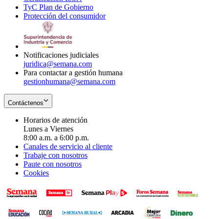
TyC Plan de Gobierno
in
new
Opens
window
Protección del consumidor
new
window
in
Opens
window
new
in
window
new
window
Notificaciones judiciales
juridica@semana.com
Para contactar a gestión humana
gestionhumana@semana.com
Contáctenos
Horarios de atención
Lunes a Viernes
8:00 a.m. a 6:00 p.m.
Canales de servicio al cliente
Trabaje con nosotros
Paute con nosotros
Cookies