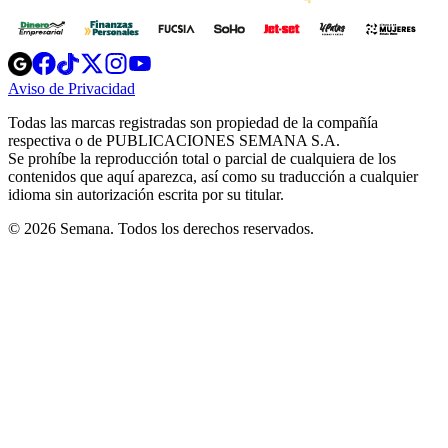
Opens
Opens
Opens
Opens
Opens
in
in
in
in
in
Aviso de Privacidad
Opens
new
new
new
new
new
in
window
window
window
window
window
Todas las marcas registradas son propiedad de la compañía
new
respectiva o de PUBLICACIONES SEMANA S.A.
window
Se prohíbe la reproducción total o parcial de cualquiera de los
contenidos que aquí aparezca, así como su traducción a cualquier
idioma sin autorización escrita por su titular.
© 2026 Semana. Todos los derechos reservados.