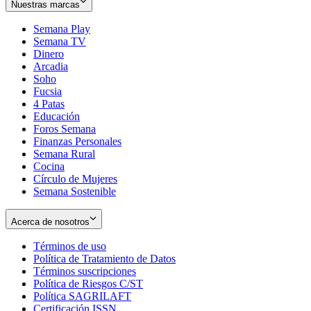
Nuestras marcas
Semana Play
Semana TV
Dinero
Arcadia
Soho
Opens
Fucsia
in
Opens
4 Patas
new
in
Educación
window
new
Foros Semana
window
Finanzas Personales
Semana Rural
Cocina
Círculo de Mujeres
Semana Sostenible
Acerca de nosotros
Términos de uso
Opens
Política de Tratamiento de Datos
in
Opens
Términos suscripciones
new
Opens
in
Política de Riesgos C/ST
window
in
Opens
new
Política SAGRILAFT
Opens
new
in
window
Certificación ISSN
Opens
in
window
new