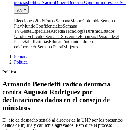
noticias
Política
Nación
Dinero
Deportes
Opinión
Impresa
Jet Set
Más
Elecciones 2026
Foros Semana
Mejor Colombia
Semana
Play
Mundo
Confidenciales
Semana
TV
Gente
Especiales
Arcadia
Tecnología
Turismo
Estados
Unidos
Vehículos
Semana Sostenible
Finanzas Personales
4
Patas
Salud
Loterías
Educación
Contenido en
colaboración
Semana Rural
Mujeres
Semana
|
Política
Política
Armando Benedetti radicó denuncia
contra Augusto Rodríguez por
declaraciones dadas en el consejo de
ministros
El jefe de despacho señaló al director de la UNP por los presuntos
delitos de injuria y calumnia agravados. Esto dice el proceso