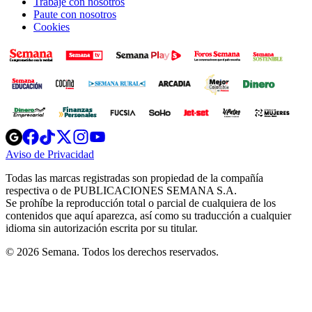
Trabaje con nosotros
Paute con nosotros
Cookies
Opens
Opens
Opens
Opens
Opens
in
in
in
in
in
Aviso de Privacidad
Opens
new
new
new
new
new
in
window
window
window
window
window
Todas las marcas registradas son propiedad de la compañía
new
respectiva o de PUBLICACIONES SEMANA S.A.
window
Se prohíbe la reproducción total o parcial de cualquiera de los
contenidos que aquí aparezca, así como su traducción a cualquier
idioma sin autorización escrita por su titular.
© 2026 Semana. Todos los derechos reservados.