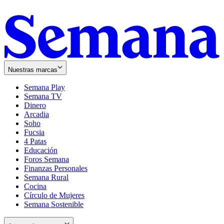
Nuestras marcas
Semana Play
Semana TV
Dinero
Arcadia
Soho
Opens
Fucsia
in
Opens
4 Patas
new
in
Educación
window
new
Foros Semana
window
Finanzas Personales
Semana Rural
Cocina
Círculo de Mujeres
Semana Sostenible