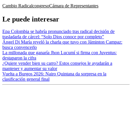
Cambio Radical
congreso
Cámara de Representantes
Le puede interesar
Epa Colombia se habría pronunciado tras radical decisión de
trasladarla de cárcel: “Solo Dios conoce por completo”
Ángel Di María reveló la charla que tuvo con Jáminton Campaz:
busca convencerlo
La millonada que ganaría Jhon Lucumí si firma con Juventus:
destaparon la cifra
¿Quiere vender bien su carro? Estos consejos le ayudarán a
mantener y aumentar su valor
Vuelta a Burgos 2026: Nairo Quintana da sorpresa en la
clasificación general final