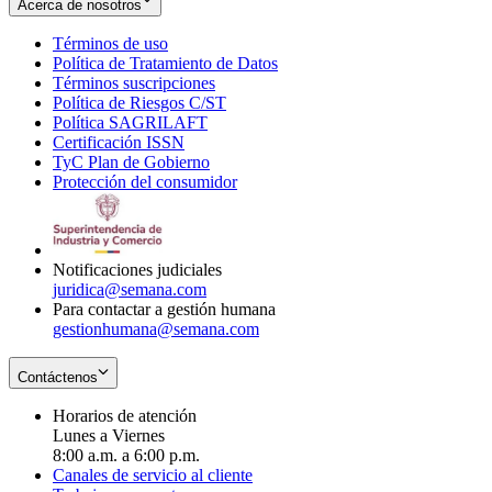
Acerca de nosotros
Términos de uso
Opens
Política de Tratamiento de Datos
in
Opens
Términos suscripciones
new
Opens
in
Política de Riesgos C/ST
window
in
Opens
new
Política SAGRILAFT
Opens
new
in
window
Certificación ISSN
Opens
in
window
new
TyC Plan de Gobierno
in
new
Opens
window
Protección del consumidor
new
window
in
Opens
window
new
in
window
new
window
Notificaciones judiciales
juridica@semana.com
Para contactar a gestión humana
gestionhumana@semana.com
Contáctenos
Horarios de atención
Lunes a Viernes
8:00 a.m. a 6:00 p.m.
Canales de servicio al cliente