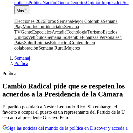
noticias
Política
Nación
Dinero
Deportes
Opinión
Impresa
Jet Set
Más
Elecciones 2026
Foros Semana
Mejor Colombia
Semana
Play
Mundo
Confidenciales
Semana
TV
Gente
Especiales
Arcadia
Tecnología
Turismo
Estados
Unidos
Vehículos
Semana Sostenible
Finanzas Personales
4
Patas
Salud
Loterías
Educación
Contenido en
colaboración
Semana Rural
Mujeres
Semana
|
Política
Política
Cambio Radical pide que se respeten los
acuerdos a la Presidencia de la Cámara
El partido postulará a Néstor Leonardo Rico. Sin embargo, el
favorito a ocupar el puesto es un representante del Partido de la U
cercano al presidente Gustavo Petro.
Siga las noticias del mundo de la política en Discover y acceda a