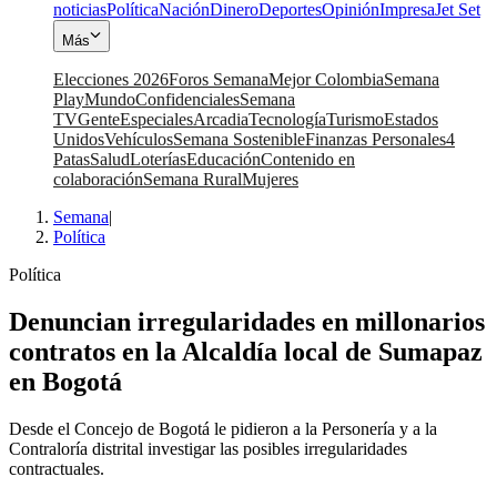
noticias
Política
Nación
Dinero
Deportes
Opinión
Impresa
Jet Set
Más
Elecciones 2026
Foros Semana
Mejor Colombia
Semana
Play
Mundo
Confidenciales
Semana
TV
Gente
Especiales
Arcadia
Tecnología
Turismo
Estados
Unidos
Vehículos
Semana Sostenible
Finanzas Personales
4
Patas
Salud
Loterías
Educación
Contenido en
colaboración
Semana Rural
Mujeres
Semana
|
Política
Política
Denuncian irregularidades en millonarios
contratos en la Alcaldía local de Sumapaz
en Bogotá
Desde el Concejo de Bogotá le pidieron a la Personería y a la
Contraloría distrital investigar las posibles irregularidades
contractuales.