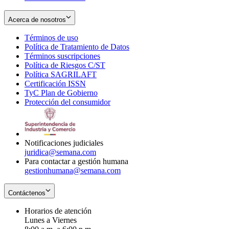
Acerca de nosotros
Términos de uso
Opens
Política de Tratamiento de Datos
in
Opens
Términos suscripciones
new
Opens
in
Política de Riesgos C/ST
window
in
Opens
new
Política SAGRILAFT
Opens
new
in
window
Certificación ISSN
Opens
in
window
new
TyC Plan de Gobierno
in
new
Opens
window
Protección del consumidor
new
window
in
Opens
window
new
in
window
new
window
Notificaciones judiciales
juridica@semana.com
Para contactar a gestión humana
gestionhumana@semana.com
Contáctenos
Horarios de atención
Lunes a Viernes