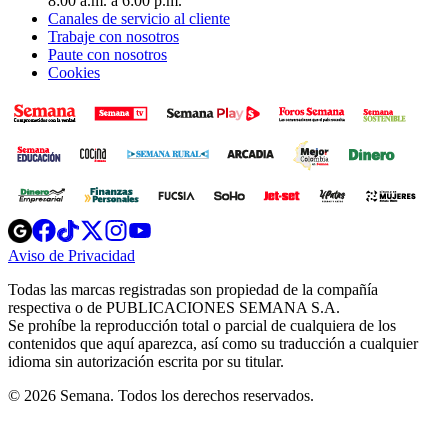
8:00 a.m. a 6:00 p.m.
Canales de servicio al cliente
Trabaje con nosotros
Paute con nosotros
Cookies
Opens
Opens
Opens
Opens
Opens
in
in
in
in
in
Aviso de Privacidad
Opens
new
new
new
new
new
in
window
window
window
window
window
Todas las marcas registradas son propiedad de la compañía
new
respectiva o de PUBLICACIONES SEMANA S.A.
window
Se prohíbe la reproducción total o parcial de cualquiera de los
contenidos que aquí aparezca, así como su traducción a cualquier
idioma sin autorización escrita por su titular.
© 2026 Semana. Todos los derechos reservados.