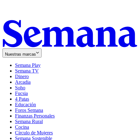
Nuestras marcas
Semana Play
Semana TV
Dinero
Arcadia
Soho
Opens
Fucsia
in
Opens
4 Patas
new
in
Educación
window
new
Foros Semana
window
Finanzas Personales
Semana Rural
Cocina
Círculo de Mujeres
Semana Sostenible