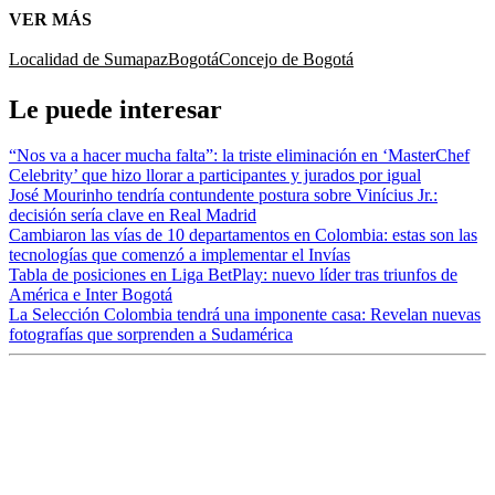
VER MÁS
Localidad de Sumapaz
Bogotá
Concejo de Bogotá
Le puede interesar
“Nos va a hacer mucha falta”: la triste eliminación en ‘MasterChef
Celebrity’ que hizo llorar a participantes y jurados por igual
José Mourinho tendría contundente postura sobre Vinícius Jr.:
decisión sería clave en Real Madrid
Cambiaron las vías de 10 departamentos en Colombia: estas son las
tecnologías que comenzó a implementar el Invías
Tabla de posiciones en Liga BetPlay: nuevo líder tras triunfos de
América e Inter Bogotá
La Selección Colombia tendrá una imponente casa: Revelan nuevas
fotografías que sorprenden a Sudamérica