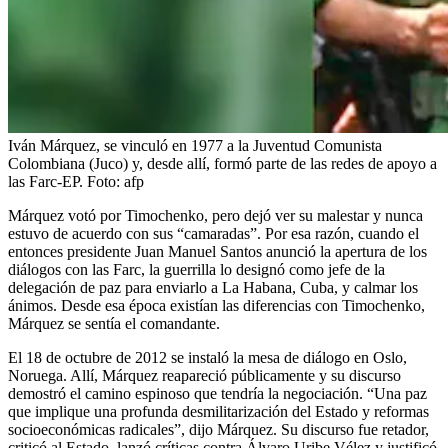
Iván Márquez, se vinculó en 1977 a la Juventud Comunista
Colombiana (Juco) y, desde allí, formó parte de las redes de apoyo a
las Farc-EP.
Foto:
afp
Márquez votó por Timochenko, pero dejó ver su malestar y nunca
estuvo de acuerdo con sus “camaradas”. Por esa razón, cuando el
entonces presidente Juan Manuel Santos anunció la apertura de los
diálogos con las Farc, la guerrilla lo designó como jefe de la
delegación de paz para enviarlo a La Habana, Cuba, y calmar los
ánimos. Desde esa época existían las diferencias con Timochenko,
Márquez se sentía el comandante.
El 18 de octubre de 2012 se instaló la mesa de diálogo en Oslo,
Noruega. Allí, Márquez reapareció públicamente y su discurso
demostró el camino espinoso que tendría la negociación. “Una paz
que implique una profunda desmilitarización del Estado y reformas
socioeconómicas radicales”, dijo Márquez. Su discurso fue retador,
criticó al Estado, lanzó críticas contra Álvaro Uribe Vélez y justificó