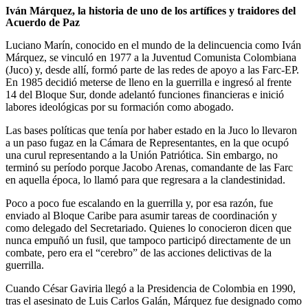
Iván Márquez, la historia de uno de los artífices y traidores del
Acuerdo de Paz
Luciano Marín, conocido en el mundo de la delincuencia como Iván
Márquez, se vinculó en 1977 a la Juventud Comunista Colombiana
(Juco) y, desde allí, formó parte de las redes de apoyo a las Farc-EP.
En 1985 decidió meterse de lleno en la guerrilla e ingresó al frente
14 del Bloque Sur, donde adelantó funciones financieras e inició
labores ideológicas por su formación como abogado.
Las bases políticas que tenía por haber estado en la Juco lo llevaron
a un paso fugaz en la Cámara de Representantes, en la que ocupó
una curul representando a la Unión Patriótica. Sin embargo, no
terminó su período porque Jacobo Arenas, comandante de las Farc
en aquella época, lo llamó para que regresara a la clandestinidad.
Poco a poco fue escalando en la guerrilla y, por esa razón, fue
enviado al Bloque Caribe para asumir tareas de coordinación y
como delegado del Secretariado. Quienes lo conocieron dicen que
nunca empuñó un fusil, que tampoco participó directamente de un
combate, pero era el “cerebro” de las acciones delictivas de la
guerrilla.
Cuando César Gaviria llegó a la Presidencia de Colombia en 1990,
tras el asesinato de Luis Carlos Galán, Márquez fue designado como