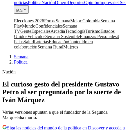
noticias
Política
Nación
Dinero
Deportes
Opinión
Impresa
Jet Set
Más
Elecciones 2026
Foros Semana
Mejor Colombia
Semana
Play
Mundo
Confidenciales
Semana
TV
Gente
Especiales
Arcadia
Tecnología
Turismo
Estados
Unidos
Vehículos
Semana Sostenible
Finanzas Personales
4
Patas
Salud
Loterías
Educación
Contenido en
colaboración
Semana Rural
Mujeres
Semana
|
Política
Nación
El curioso gesto del presidente Gustavo
Petro al ser preguntado por la suerte de
Iván Márquez
Varias versiones apuntan a que el fundador de la Segunda
Marquetalia murió.
Siga las noticias del mundo de la política en Discover y acceda a