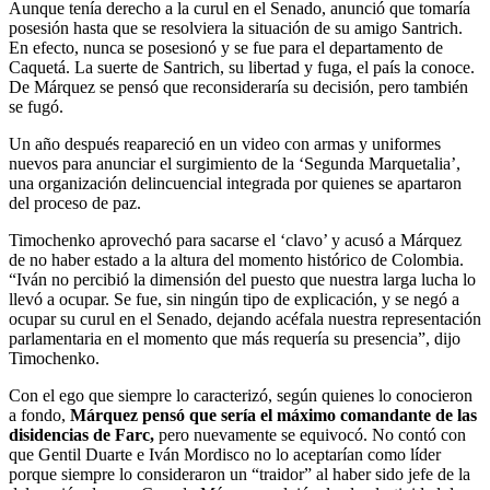
Aunque tenía derecho a la curul en el Senado, anunció que tomaría
posesión hasta que se resolviera la situación de su amigo Santrich.
En efecto, nunca se posesionó y se fue para el departamento de
Caquetá. La suerte de Santrich, su libertad y fuga, el país la conoce.
De Márquez se pensó que reconsideraría su decisión, pero también
se fugó.
Un año después reapareció en un video con armas y uniformes
nuevos para anunciar el surgimiento de la ‘Segunda Marquetalia’,
una organización delincuencial integrada por quienes se apartaron
del proceso de paz.
Timochenko aprovechó para sacarse el ‘clavo’ y acusó a Márquez
de no haber estado a la altura del momento histórico de Colombia.
“Iván no percibió la dimensión del puesto que nuestra larga lucha lo
llevó a ocupar. Se fue, sin ningún tipo de explicación, y se negó a
ocupar su curul en el Senado, dejando acéfala nuestra representación
parlamentaria en el momento que más requería su presencia”, dijo
Timochenko.
Con el ego que siempre lo caracterizó, según quienes lo conocieron
a fondo,
Márquez pensó que sería el máximo comandante de las
disidencias de Farc,
pero nuevamente se equivocó. No contó con
que Gentil Duarte e Iván Mordisco no lo aceptarían como líder
porque siempre lo consideraron un “traidor” al haber sido jefe de la