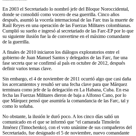
En 2003 el Secretariado lo nombró jefe del Bloque Noroccidental,
donde se consolidó como vocero de esa guerrilla. Cinco años
después, asumió la vocería internacional de las Farc tras la muerte de
Raúl Reyes en una operación de las Fuerzas Militares colombianas.
Cumplió su sueño e ingresó al secretariado de las Farc-EP por lo que
su siguiente ilusión fue la de convertirse en el máximo comandante
de la guerrilla.
A finales de 2010 iniciaron los diálogos exploratorios entre el
gobierno de Juan Manuel Santos y delegados de las Farc, fue una
fase secreta que se confirmó al país en octubre de 2012, después
definir varios temas clave.
Sin embargo, el 4 de noviembre de 2011 ocurrió algo que casi daña
los acercamientos y resultó ser una fecha clave para que Márquez
terminara como jefe de la delegación en La Habana, Cuba. En esa
fecha las Fuerzas Militares dieron de baja a Alfonso Cano, por lo
que Márquez pensó que asumiría la comandancia de las Farc, tal y
como lo soñaba.
No obstante, la ilusión le duró poco. A los cinco días salió un
comunicado en el que se informó que “el camarada Timoleón
Jiménez (Timochenko), con el voto unánime de sus compañeros del
Secretariado, fue designado el 5 de noviembre, nuevo comandante