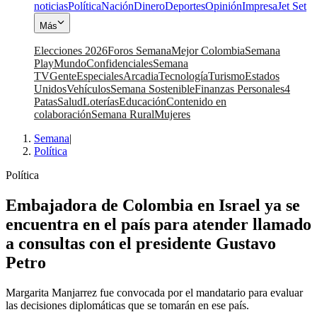
noticias
Política
Nación
Dinero
Deportes
Opinión
Impresa
Jet Set
Más
Elecciones 2026
Foros Semana
Mejor Colombia
Semana
Play
Mundo
Confidenciales
Semana
TV
Gente
Especiales
Arcadia
Tecnología
Turismo
Estados
Unidos
Vehículos
Semana Sostenible
Finanzas Personales
4
Patas
Salud
Loterías
Educación
Contenido en
colaboración
Semana Rural
Mujeres
Semana
|
Política
Política
Embajadora de Colombia en Israel ya se
encuentra en el país para atender llamado
a consultas con el presidente Gustavo
Petro
Margarita Manjarrez fue convocada por el mandatario para evaluar
las decisiones diplomáticas que se tomarán en ese país.