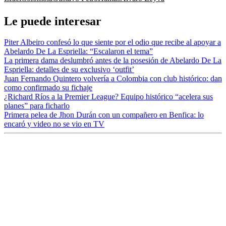
Le puede interesar
Piter Albeiro confesó lo que siente por el odio que recibe al apoyar a
Abelardo De La Espriella: “Escalaron el tema”
La primera dama deslumbró antes de la posesión de Abelardo De La
Espriella: detalles de su exclusivo ‘outfit’
Juan Fernando Quintero volvería a Colombia con club histórico: dan
como confirmado su fichaje
¿Richard Ríos a la Premier League? Equipo histórico “acelera sus
planes” para ficharlo
Primera pelea de Jhon Durán con un compañero en Benfica: lo
encaró y video no se vio en TV