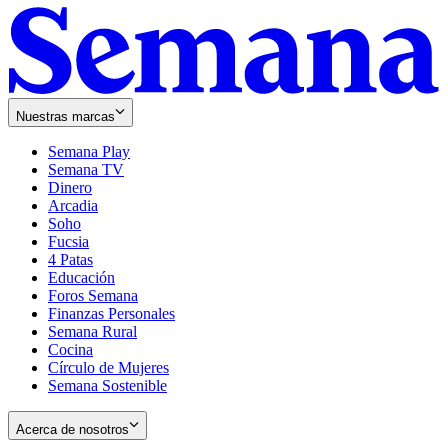
Nuestras marcas
Semana Play
Semana TV
Dinero
Arcadia
Soho
Opens
Fucsia
in
Opens
4 Patas
new
in
Educación
window
new
Foros Semana
window
Finanzas Personales
Semana Rural
Cocina
Círculo de Mujeres
Semana Sostenible
Acerca de nosotros