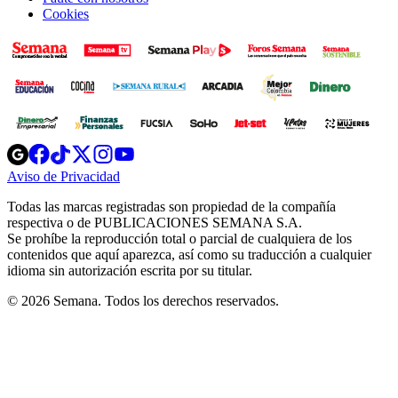
Cookies
Opens
Opens
Opens
Opens
Opens
in
in
in
in
in
Aviso de Privacidad
Opens
new
new
new
new
new
in
window
window
window
window
window
Todas las marcas registradas son propiedad de la compañía
new
respectiva o de PUBLICACIONES SEMANA S.A.
window
Se prohíbe la reproducción total o parcial de cualquiera de los
contenidos que aquí aparezca, así como su traducción a cualquier
idioma sin autorización escrita por su titular.
© 2026 Semana. Todos los derechos reservados.