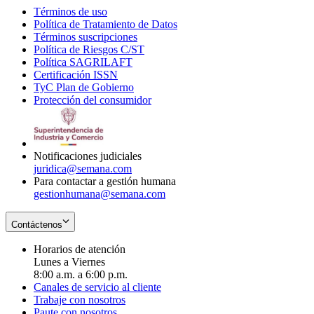
Términos de uso
Opens
Política de Tratamiento de Datos
in
Opens
Términos suscripciones
new
Opens
in
Política de Riesgos C/ST
window
in
Opens
new
Política SAGRILAFT
Opens
new
in
window
Certificación ISSN
Opens
in
window
new
TyC Plan de Gobierno
in
new
Opens
window
Protección del consumidor
new
window
in
Opens
window
new
in
window
new
window
Notificaciones judiciales
juridica@semana.com
Para contactar a gestión humana
gestionhumana@semana.com
Contáctenos
Horarios de atención
Lunes a Viernes
8:00 a.m. a 6:00 p.m.
Canales de servicio al cliente
Trabaje con nosotros
Paute con nosotros