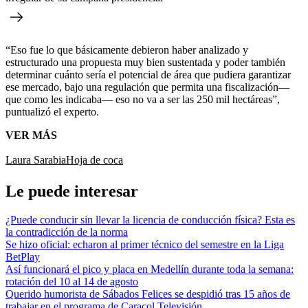
“Eso fue lo que básicamente debieron haber analizado y
estructurado una propuesta muy bien sustentada y poder también
determinar cuánto sería el potencial de área que pudiera garantizar
ese mercado, bajo una regulación que permita una fiscalización—
que como les indicaba— eso no va a ser las 250 mil hectáreas”,
puntualizó el experto.
VER MÁS
Laura Sarabia
Hoja de coca
Le puede interesar
¿Puede conducir sin llevar la licencia de conducción física? Esta es
la contradicción de la norma
Se hizo oficial: echaron al primer técnico del semestre en la Liga
BetPlay
Así funcionará el pico y placa en Medellín durante toda la semana:
rotación del 10 al 14 de agosto
Querido humorista de Sábados Felices se despidió tras 15 años de
trabajar en el programa de Caracol Televisión