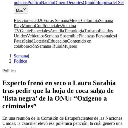
noticias
Política
Nación
Dinero
Deportes
Opinión
Impresa
Jet Set
Más
Elecciones 2026
Foros Semana
Mejor Colombia
Semana
Play
Mundo
Confidenciales
Semana
TV
Gente
Especiales
Arcadia
Tecnología
Turismo
Estados
Unidos
Vehículos
Semana Sostenible
Finanzas Personales
4
Patas
Salud
Loterías
Educación
Contenido en
colaboración
Semana Rural
Mujeres
Semana
|
Política
Política
Experto frenó en seco a Laura Sarabia
tras pedir que la hoja de coca salga de
‘lista negra’ de la ONU: “Oxígeno a
criminales”
En una reunión de la Comisión de Estupefacientes de las Naciones
Unidas, la canciller elevó esa polémica petición, la cuál generó una