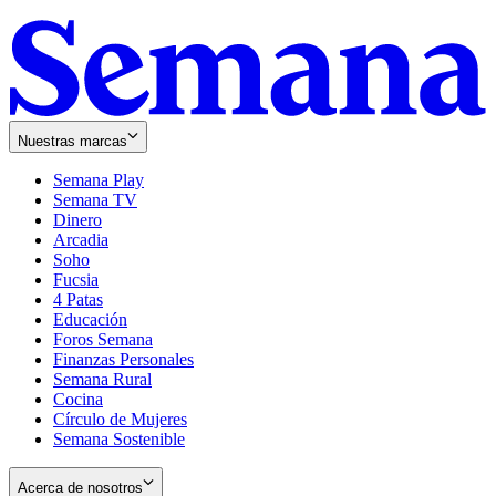
Nuestras marcas
Semana Play
Semana TV
Dinero
Arcadia
Soho
Opens
Fucsia
in
Opens
4 Patas
new
in
Educación
window
new
Foros Semana
window
Finanzas Personales
Semana Rural
Cocina
Círculo de Mujeres
Semana Sostenible
Acerca de nosotros