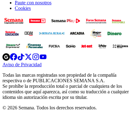
Paute con nosotros
Cookies
Opens
Opens
Opens
Opens
Opens
in
in
in
in
in
Aviso de Privacidad
Opens
new
new
new
new
new
in
window
window
window
window
window
Todas las marcas registradas son propiedad de la compañía
new
respectiva o de PUBLICACIONES SEMANA S.A.
window
Se prohíbe la reproducción total o parcial de cualquiera de los
contenidos que aquí aparezca, así como su traducción a cualquier
idioma sin autorización escrita por su titular.
© 2026 Semana. Todos los derechos reservados.