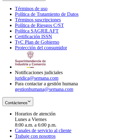
Términos de uso
Opens
Política de Tratamiento de Datos
in
Opens
Términos suscripciones
new
Opens
in
Política de Riesgos C/ST
window
in
Opens
new
Política SAGRILAFT
Opens
new
in
window
Certificación ISSN
Opens
in
window
new
TyC Plan de Gobierno
in
new
Opens
window
Protección del consumidor
new
window
in
Opens
window
new
in
window
new
window
Notificaciones judiciales
juridica@semana.com
Para contactar a gestión humana
gestionhumana@semana.com
Contáctenos
Horarios de atención
Lunes a Viernes
8:00 a.m. a 6:00 p.m.
Canales de servicio al cliente
Trabaje con nosotros