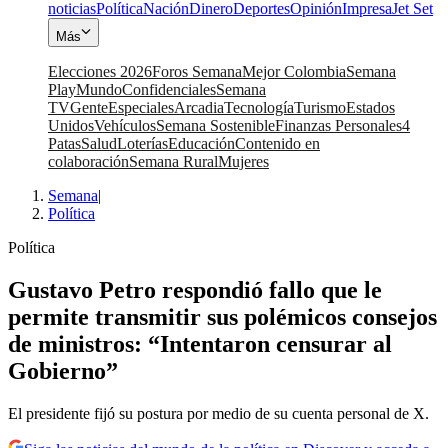
noticias
Política
Nación
Dinero
Deportes
Opinión
Impresa
Jet Set
Más
Elecciones 2026
Foros Semana
Mejor Colombia
Semana
Play
Mundo
Confidenciales
Semana
TV
Gente
Especiales
Arcadia
Tecnología
Turismo
Estados
Unidos
Vehículos
Semana Sostenible
Finanzas Personales
4
Patas
Salud
Loterías
Educación
Contenido en
colaboración
Semana Rural
Mujeres
Semana
|
Política
Política
Gustavo Petro respondió fallo que le
permite transmitir sus polémicos consejos
de ministros: “Intentaron censurar al
Gobierno”
El presidente fijó su postura por medio de su cuenta personal de X.