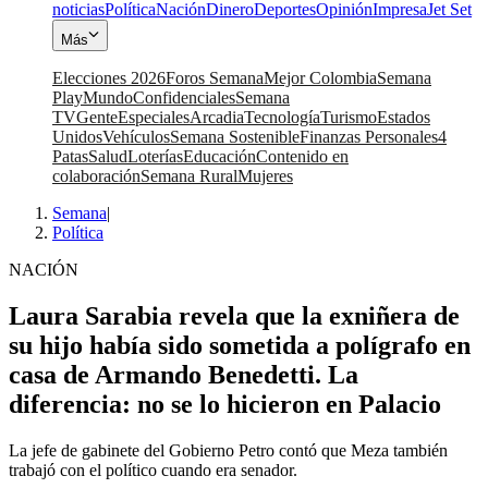
noticias
Política
Nación
Dinero
Deportes
Opinión
Impresa
Jet Set
Más
Elecciones 2026
Foros Semana
Mejor Colombia
Semana
Play
Mundo
Confidenciales
Semana
TV
Gente
Especiales
Arcadia
Tecnología
Turismo
Estados
Unidos
Vehículos
Semana Sostenible
Finanzas Personales
4
Patas
Salud
Loterías
Educación
Contenido en
colaboración
Semana Rural
Mujeres
Semana
|
Política
NACIÓN
Laura Sarabia revela que la exniñera de
su hijo había sido sometida a polígrafo en
casa de Armando Benedetti. La
diferencia: no se lo hicieron en Palacio
La jefe de gabinete del Gobierno Petro contó que Meza también
trabajó con el político cuando era senador.