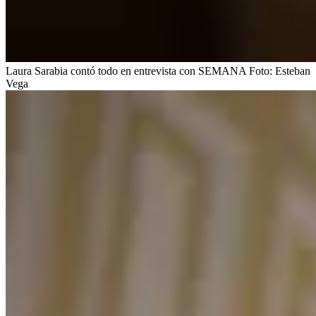
Laura Sarabia contó todo en entrevista con SEMANA
Foto:
Esteban
Vega