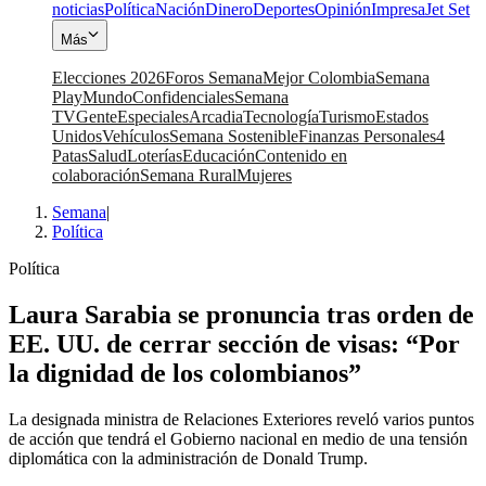
noticias
Política
Nación
Dinero
Deportes
Opinión
Impresa
Jet Set
Más
Elecciones 2026
Foros Semana
Mejor Colombia
Semana
Play
Mundo
Confidenciales
Semana
TV
Gente
Especiales
Arcadia
Tecnología
Turismo
Estados
Unidos
Vehículos
Semana Sostenible
Finanzas Personales
4
Patas
Salud
Loterías
Educación
Contenido en
colaboración
Semana Rural
Mujeres
Semana
|
Política
Política
Laura Sarabia se pronuncia tras orden de
EE. UU. de cerrar sección de visas: “Por
la dignidad de los colombianos”
La designada ministra de Relaciones Exteriores reveló varios puntos
de acción que tendrá el Gobierno nacional en medio de una tensión
diplomática con la administración de Donald Trump.