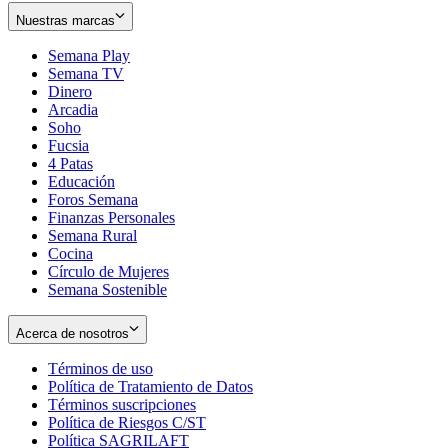
Nuestras marcas
Semana Play
Semana TV
Dinero
Arcadia
Soho
Opens
Fucsia
in
Opens
4 Patas
new
in
Educación
window
new
Foros Semana
window
Finanzas Personales
Semana Rural
Cocina
Círculo de Mujeres
Semana Sostenible
Acerca de nosotros
Términos de uso
Opens
Política de Tratamiento de Datos
in
Opens
Términos suscripciones
new
Opens
in
Política de Riesgos C/ST
window
in
Opens
new
Política SAGRILAFT
Opens
new
in
window