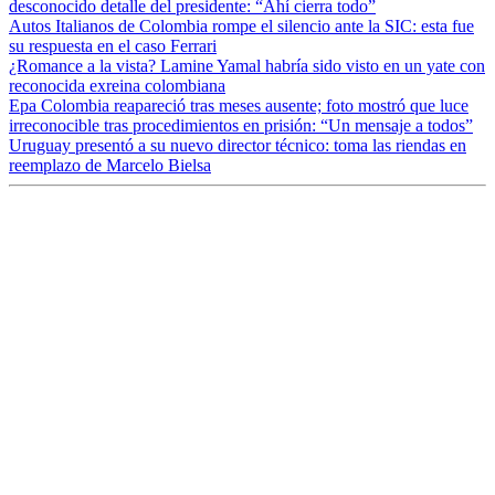
desconocido detalle del presidente: “Ahí cierra todo”
Autos Italianos de Colombia rompe el silencio ante la SIC: esta fue
su respuesta en el caso Ferrari
¿Romance a la vista? Lamine Yamal habría sido visto en un yate con
reconocida exreina colombiana
Epa Colombia reapareció tras meses ausente; foto mostró que luce
irreconocible tras procedimientos en prisión: “Un mensaje a todos”
Uruguay presentó a su nuevo director técnico: toma las riendas en
reemplazo de Marcelo Bielsa