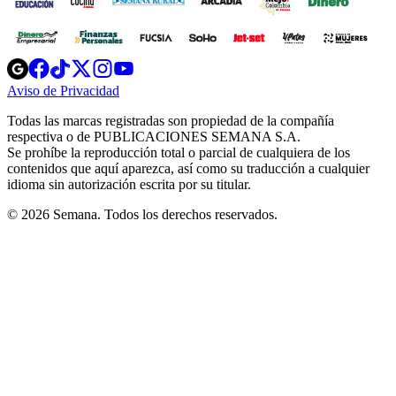
Opens
Opens
Opens
Opens
Opens
in
in
in
in
in
Aviso de Privacidad
Opens
new
new
new
new
new
in
window
window
window
window
window
Todas las marcas registradas son propiedad de la compañía
new
respectiva o de PUBLICACIONES SEMANA S.A.
window
Se prohíbe la reproducción total o parcial de cualquiera de los
contenidos que aquí aparezca, así como su traducción a cualquier
idioma sin autorización escrita por su titular.
© 2026 Semana. Todos los derechos reservados.