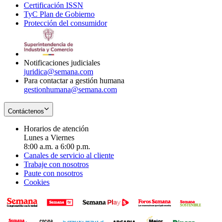
Certificación ISSN
Opens
in
window
new
TyC Plan de Gobierno
in
new
Opens
window
Protección del consumidor
new
window
in
Opens
window
new
in
window
new
window
Notificaciones judiciales
juridica@semana.com
Para contactar a gestión humana
gestionhumana@semana.com
Contáctenos
Horarios de atención
Lunes a Viernes
8:00 a.m. a 6:00 p.m.
Canales de servicio al cliente
Trabaje con nosotros
Paute con nosotros
Cookies