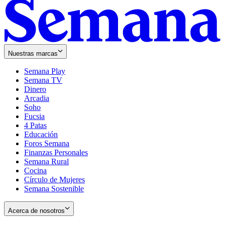
Nuestras marcas
Semana Play
Semana TV
Dinero
Arcadia
Soho
Opens
Fucsia
in
Opens
4 Patas
new
in
Educación
window
new
Foros Semana
window
Finanzas Personales
Semana Rural
Cocina
Círculo de Mujeres
Semana Sostenible
Acerca de nosotros