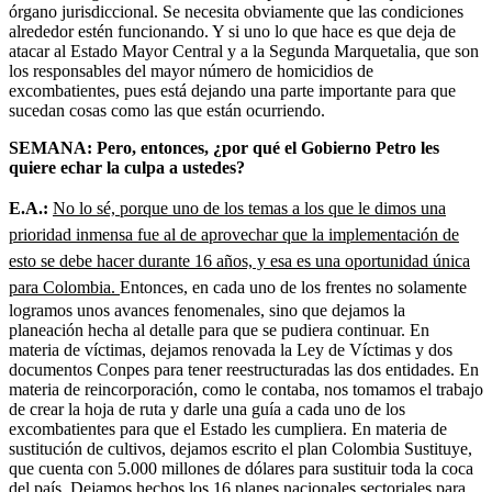
órgano jurisdiccional. Se necesita obviamente que las condiciones
alrededor estén funcionando. Y si uno lo que hace es que deja de
atacar al Estado Mayor Central y a la Segunda Marquetalia, que son
los responsables del mayor número de homicidios de
excombatientes, pues está dejando una parte importante para que
sucedan cosas como las que están ocurriendo.
SEMANA: Pero, entonces, ¿por qué el Gobierno Petro les
quiere echar la culpa a ustedes?
E.A.:
No lo sé, porque uno de los temas a los que le dimos una
prioridad inmensa fue al de aprovechar que la implementación de
esto se debe hacer durante 16 años, y esa es una oportunidad única
para Colombia.
Entonces, en cada uno de los frentes no solamente
logramos unos avances fenomenales, sino que dejamos la
planeación hecha al detalle para que se pudiera continuar. En
materia de víctimas, dejamos renovada la Ley de Víctimas y dos
documentos Conpes para tener reestructuradas las dos entidades. En
materia de reincorporación, como le contaba, nos tomamos el trabajo
de crear la hoja de ruta y darle una guía a cada uno de los
excombatientes para que el Estado les cumpliera. En materia de
sustitución de cultivos, dejamos escrito el plan Colombia Sustituye,
que cuenta con 5.000 millones de dólares para sustituir toda la coca
del país. Dejamos hechos los 16 planes nacionales sectoriales para