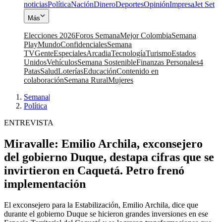
noticias
Política
Nación
Dinero
Deportes
Opinión
Impresa
Jet Set
Más
Elecciones 2026
Foros Semana
Mejor Colombia
Semana
Play
Mundo
Confidenciales
Semana
TV
Gente
Especiales
Arcadia
Tecnología
Turismo
Estados
Unidos
Vehículos
Semana Sostenible
Finanzas Personales
4
Patas
Salud
Loterías
Educación
Contenido en
colaboración
Semana Rural
Mujeres
Semana
|
Política
ENTREVISTA
Miravalle: Emilio Archila, exconsejero
del gobierno Duque, destapa cifras que se
invirtieron en Caquetá. Petro frenó
implementación
El exconsejero para la Estabilización, Emilio Archila, dice que
durante el gobierno Duque se hicieron grandes inversiones en ese