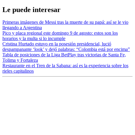
Le puede interesar
Primeras imágenes de Messi tras la muerte de su papá: así se le vio
llegando a Argentina
Pico y placa regional este domingo 9 de agosto: estos son los
horarios y la multa si lo incumple
Cristina Hurtado estuvo en la posesión presidencial, lució
despampanante ‘look’ y dejó palabras: “Colombia está por encima”
Tabla de posiciones de la Liga BetPlay tras victorias de Santa Fe,
Tolima y Fortaleza
Restaurante en el Tren de la Sabana: así es la experiencia sobre los
rieles capitalinos