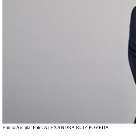
Emilio Archila.
Foto:
ALEXANDRA RUIZ POVEDA