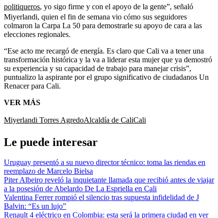
politiqueros
, yo sigo firme y con el apoyo de la gente”, señaló
Miyerlandi, quien el fin de semana vio cómo sus seguidores
colmaron la Carpa La 50 para demostrarle su apoyo de cara a las
elecciones regionales.
“Ese acto me recargó de energía. Es claro que Cali va a tener una
transformación histórica y la va a liderar esta mujer que ya demostró
su experiencia y su capacidad de trabajo para manejar crisis”,
puntualizo la aspirante por el grupo significativo de ciudadanos Un
Renacer para Cali.
VER MÁS
Miyerlandi Torres Agredo
Alcaldía de Cali
Cali
Le puede interesar
Uruguay presentó a su nuevo director técnico: toma las riendas en
reemplazo de Marcelo Bielsa
Piter Albeiro reveló la inquietante llamada que recibió antes de viajar
a la posesión de Abelardo De La Espriella en Cali
Valentina Ferrer rompió el silencio tras supuesta infidelidad de J
Balvin: “Es un lujo”
Renault 4 eléctrico en Colombia: esta será la primera ciudad en ver