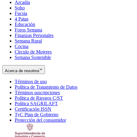
Arcadia
Soho
Opens
Fucsia
in
Opens
4 Patas
new
in
Educación
window
new
Foros Semana
window
Finanzas Personales
Semana Rural
Cocina
Círculo de Mujeres
Semana Sostenible
Acerca de nosotros
Términos de uso
Opens
Política de Tratamiento de Datos
in
Opens
Términos suscripciones
new
Opens
in
Política de Riesgos C/ST
window
in
Opens
new
Política SAGRILAFT
Opens
new
in
window
Certificación ISSN
Opens
in
window
new
TyC Plan de Gobierno
in
new
Opens
window
Protección del consumidor
new
window
in
Opens
window
new
in
window
new
window