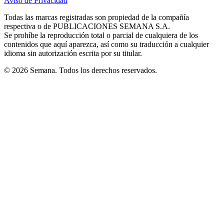
Aviso de Privacidad
Opens
new
new
new
new
new
in
window
window
window
window
window
Todas las marcas registradas son propiedad de la compañía
new
respectiva o de PUBLICACIONES SEMANA S.A.
window
Se prohíbe la reproducción total o parcial de cualquiera de los
contenidos que aquí aparezca, así como su traducción a cualquier
idioma sin autorización escrita por su titular.
© 2026 Semana. Todos los derechos reservados.