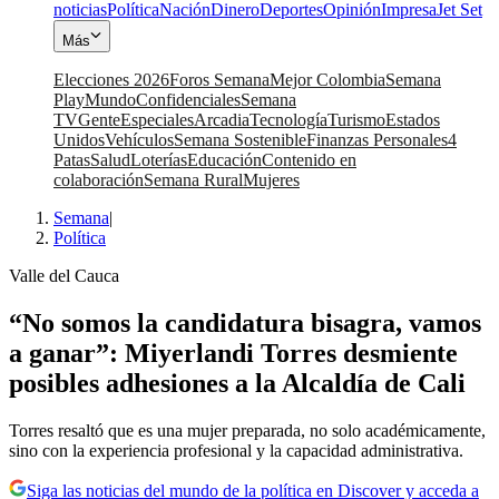
noticias
Política
Nación
Dinero
Deportes
Opinión
Impresa
Jet Set
Más
Elecciones 2026
Foros Semana
Mejor Colombia
Semana
Play
Mundo
Confidenciales
Semana
TV
Gente
Especiales
Arcadia
Tecnología
Turismo
Estados
Unidos
Vehículos
Semana Sostenible
Finanzas Personales
4
Patas
Salud
Loterías
Educación
Contenido en
colaboración
Semana Rural
Mujeres
Semana
|
Política
Valle del Cauca
“No somos la candidatura bisagra, vamos
a ganar”: Miyerlandi Torres desmiente
posibles adhesiones a la Alcaldía de Cali
Torres resaltó que es una mujer preparada, no solo académicamente,
sino con la experiencia profesional y la capacidad administrativa.
Siga las noticias del mundo de la política en Discover y acceda a