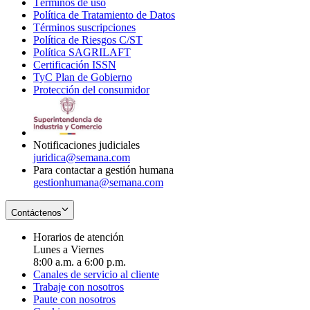
Términos de uso
Opens
Política de Tratamiento de Datos
in
Opens
Términos suscripciones
new
Opens
in
Política de Riesgos C/ST
window
in
Opens
new
Política SAGRILAFT
Opens
new
in
window
Certificación ISSN
Opens
in
window
new
TyC Plan de Gobierno
in
new
Opens
window
Protección del consumidor
new
window
in
Opens
window
new
in
window
new
window
Notificaciones judiciales
juridica@semana.com
Para contactar a gestión humana
gestionhumana@semana.com
Contáctenos
Horarios de atención
Lunes a Viernes
8:00 a.m. a 6:00 p.m.
Canales de servicio al cliente
Trabaje con nosotros
Paute con nosotros