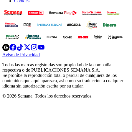
Cookies
Opens
Opens
Opens
Opens
Opens
in
in
in
in
in
Aviso de Privacidad
Opens
new
new
new
new
new
in
window
window
window
window
window
Todas las marcas registradas son propiedad de la compañía
new
respectiva o de PUBLICACIONES SEMANA S.A.
window
Se prohíbe la reproducción total o parcial de cualquiera de los
contenidos que aquí aparezca, así como su traducción a cualquier
idioma sin autorización escrita por su titular.
© 2026 Semana. Todos los derechos reservados.