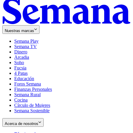
Nuestras marcas
Semana Play
Semana TV
Dinero
Arcadia
Soho
Opens
Fucsia
in
Opens
4 Patas
new
in
Educación
window
new
Foros Semana
window
Finanzas Personales
Semana Rural
Cocina
Círculo de Mujeres
Semana Sostenible
Acerca de nosotros