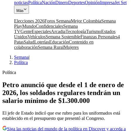
noticias
Política
Nación
Dinero
Deportes
Opinión
Impresa
Jet Set
Más
Elecciones 2026
Foros Semana
Mejor Colombia
Semana
Play
Mundo
Confidenciales
Semana
TV
Gente
Especiales
Arcadia
Tecnología
Turismo
Estados
Unidos
Vehículos
Semana Sostenible
Finanzas Personales
4
Patas
Salud
Loterías
Educación
Contenido en
colaboración
Semana Rural
Mujeres
Semana
|
Política
Política
Petro anunció que desde el 1 de enero de
2026, los soldados regulares tendrán un
salario mínimo de $1.300.000
El jefe de Estado indicó que ese rubro para los uniformados está
establecido en el presupuesto que presentó al Congreso.
Siga las noticias del mundo de la política en Discover y acceda a