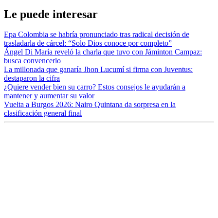
Le puede interesar
Epa Colombia se habría pronunciado tras radical decisión de
trasladarla de cárcel: “Solo Dios conoce por completo”
Ángel Di María reveló la charla que tuvo con Jáminton Campaz:
busca convencerlo
La millonada que ganaría Jhon Lucumí si firma con Juventus:
destaparon la cifra
¿Quiere vender bien su carro? Estos consejos le ayudarán a
mantener y aumentar su valor
Vuelta a Burgos 2026: Nairo Quintana da sorpresa en la
clasificación general final