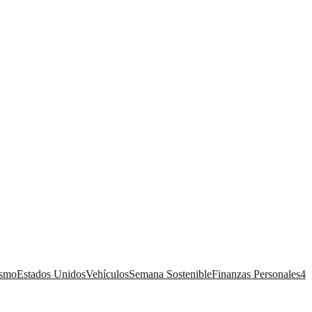
ismo
Estados Unidos
Vehículos
Semana Sostenible
Finanzas Personales
4