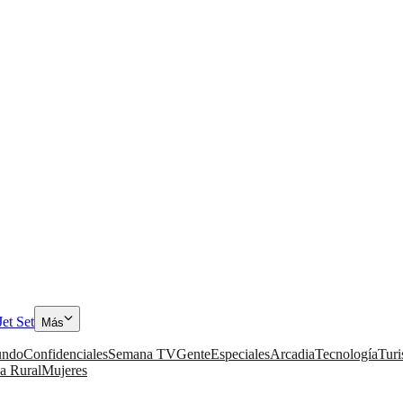
Jet Set
Más
ndo
Confidenciales
Semana TV
Gente
Especiales
Arcadia
Tecnología
Tur
a Rural
Mujeres