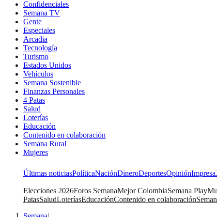
Confidenciales
Semana TV
Gente
Especiales
Arcadia
Tecnología
Turismo
Estados Unidos
Vehículos
Semana Sostenible
Finanzas Personales
4 Patas
Salud
Loterías
Educación
Contenido en colaboración
Semana Rural
Mujeres
Últimas noticias
Política
Nación
Dinero
Deportes
Opinión
Impresa
Elecciones 2026
Foros Semana
Mejor Colombia
Semana Play
Mu
Patas
Salud
Loterías
Educación
Contenido en colaboración
Seman
Semana
|