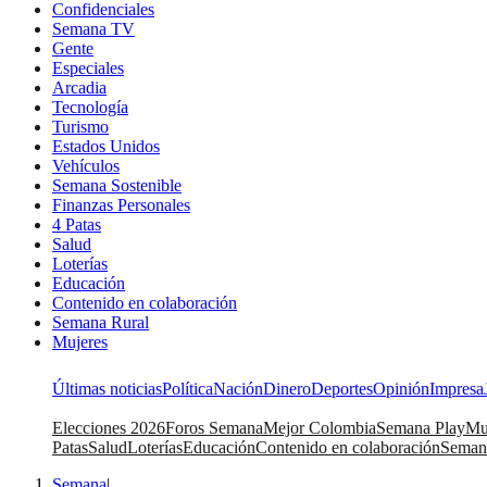
Confidenciales
Semana TV
Gente
Especiales
Arcadia
Tecnología
Turismo
Estados Unidos
Vehículos
Semana Sostenible
Finanzas Personales
4 Patas
Salud
Loterías
Educación
Contenido en colaboración
Semana Rural
Mujeres
Últimas noticias
Política
Nación
Dinero
Deportes
Opinión
Impresa
Elecciones 2026
Foros Semana
Mejor Colombia
Semana Play
Mu
Patas
Salud
Loterías
Educación
Contenido en colaboración
Seman
Semana
|