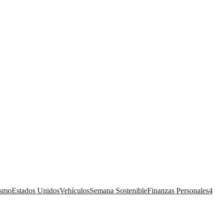
ismo
Estados Unidos
Vehículos
Semana Sostenible
Finanzas Personales
4