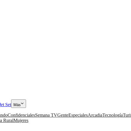
Jet Set
Más
ndo
Confidenciales
Semana TV
Gente
Especiales
Arcadia
Tecnología
Tur
a Rural
Mujeres