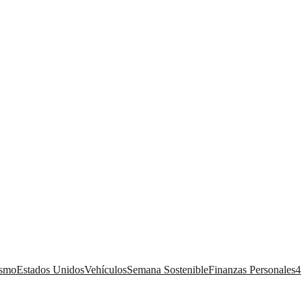
ismo
Estados Unidos
Vehículos
Semana Sostenible
Finanzas Personales
4