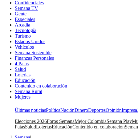
Confidenciales
Semana TV
Gente
Especiales
Arcadia
Tecnología
Turismo
Estados Unidos
Vehículos
Semana Sostenible
Finanzas Personales
4 Patas
Salud
Loterías
Educación
Contenido en colaboración
Semana Rural
Mujeres
Últimas noticias
Política
Nación
Dinero
Deportes
Opinión
Impresa
Elecciones 2026
Foros Semana
Mejor Colombia
Semana Play
Mu
Patas
Salud
Loterías
Educación
Contenido en colaboración
Seman
Semana
|