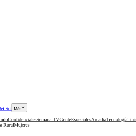
Jet Set
Más
ndo
Confidenciales
Semana TV
Gente
Especiales
Arcadia
Tecnología
Tur
a Rural
Mujeres