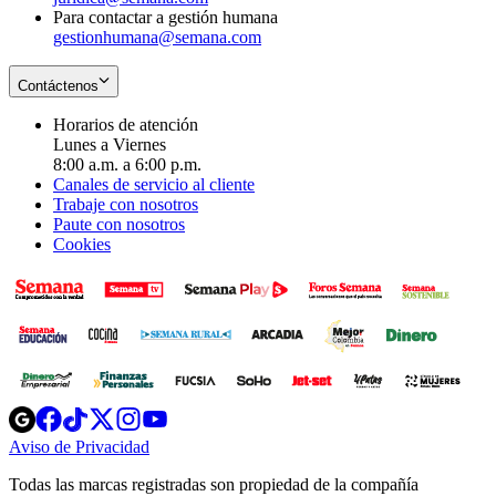
Para contactar a gestión humana
gestionhumana@semana.com
Contáctenos
Horarios de atención
Lunes a Viernes
8:00 a.m. a 6:00 p.m.
Canales de servicio al cliente
Trabaje con nosotros
Paute con nosotros
Cookies
Opens
Opens
Opens
Opens
Opens
in
in
in
in
in
Aviso de Privacidad
Opens
new
new
new
new
new
in
window
window
window
window
window
Todas las marcas registradas son propiedad de la compañía
new