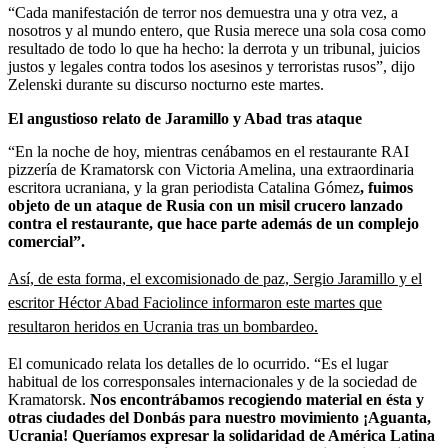
“Cada manifestación de terror nos demuestra una y otra vez, a
nosotros y al mundo entero, que Rusia merece una sola cosa como
resultado de todo lo que ha hecho: la derrota y un tribunal, juicios
justos y legales contra todos los asesinos y terroristas rusos”, dijo
Zelenski durante su discurso nocturno este martes.
El angustioso relato de Jaramillo y Abad tras ataque
“En la noche de hoy, mientras cenábamos en el restaurante RAI
pizzería de Kramatorsk con Victoria Amelina, una extraordinaria
escritora ucraniana, y la gran periodista Catalina Gómez
, fuimos
objeto de un ataque de Rusia con un misil crucero lanzado
contra el restaurante, que hace parte además de un complejo
comercial”.
Así, de esta forma, el excomisionado de paz, Sergio Jaramillo y el
escritor Héctor Abad Faciolince informaron este martes que
resultaron heridos en Ucrania tras un bombardeo.
El comunicado relata los detalles de lo ocurrido. “Es el lugar
habitual de los corresponsales internacionales y de la sociedad de
Kramatorsk.
Nos encontrábamos recogiendo material en ésta y
otras ciudades del Donbás para nuestro movimiento ¡Aguanta,
Ucrania! Queríamos expresar la solidaridad de América Latina