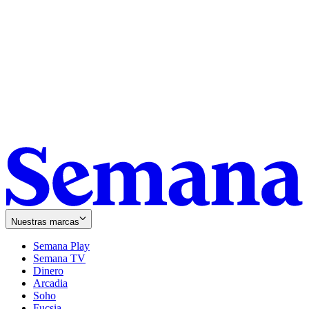
Nuestras marcas
Semana Play
Semana TV
Dinero
Arcadia
Soho
Opens
Fucsia
in
Opens