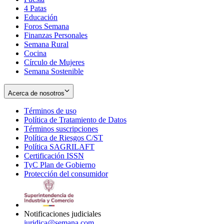
4 Patas
new
in
Educación
window
new
Foros Semana
window
Finanzas Personales
Semana Rural
Cocina
Círculo de Mujeres
Semana Sostenible
Acerca de nosotros
Términos de uso
Opens
Política de Tratamiento de Datos
in
Opens
Términos suscripciones
new
Opens
in
Política de Riesgos C/ST
window
in
Opens
new
Política SAGRILAFT
Opens
new
in
window
Certificación ISSN
Opens
in
window
new
TyC Plan de Gobierno
in
new
Opens
window
Protección del consumidor
new
window
in
Opens
window
new
in
window
new
window
Notificaciones judiciales
juridica@semana.com