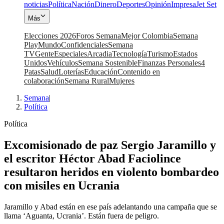
noticias
Política
Nación
Dinero
Deportes
Opinión
Impresa
Jet Set
Más
Elecciones 2026
Foros Semana
Mejor Colombia
Semana
Play
Mundo
Confidenciales
Semana
TV
Gente
Especiales
Arcadia
Tecnología
Turismo
Estados
Unidos
Vehículos
Semana Sostenible
Finanzas Personales
4
Patas
Salud
Loterías
Educación
Contenido en
colaboración
Semana Rural
Mujeres
Semana
|
Política
Política
Excomisionado de paz Sergio Jaramillo y
el escritor Héctor Abad Faciolince
resultaron heridos en violento bombardeo
con misiles en Ucrania
Jaramillo y Abad están en ese país adelantando una campaña que se
llama ‘Aguanta, Ucrania’. Están fuera de peligro.