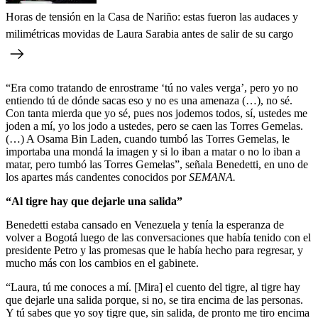
Horas de tensión en la Casa de Nariño: estas fueron las audaces y
milimétricas movidas de Laura Sarabia antes de salir de su cargo
“Era como tratando de enrostrame ‘tú no vales verga’, pero yo no
entiendo tú de dónde sacas eso y no es una amenaza (…), no sé.
Con tanta mierda que yo sé, pues nos jodemos todos, sí, ustedes me
joden a mí, yo los jodo a ustedes, pero se caen las Torres Gemelas.
(…) A Osama Bin Laden, cuando tumbó las Torres Gemelas, le
importaba una mondá la imagen y si lo iban a matar o no lo iban a
matar, pero tumbó las Torres Gemelas”, señala Benedetti, en uno de
los apartes más candentes conocidos por
SEMANA.
“Al tigre hay que dejarle una salida”
Benedetti estaba cansado en Venezuela y tenía la esperanza de
volver a Bogotá luego de las conversaciones que había tenido con el
presidente Petro y las promesas que le había hecho para regresar, y
mucho más con los cambios en el gabinete.
“Laura, tú me conoces a mí. [Mira] el cuento del tigre, al tigre hay
que dejarle una salida porque, si no, se tira encima de las personas.
Y tú sabes que yo soy tigre que, sin salida, de pronto me tiro encima