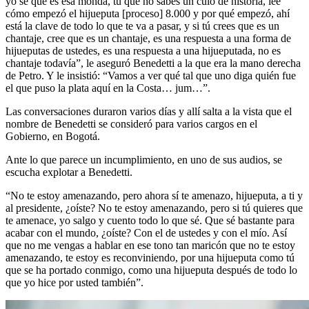
yo sé que es esa mondá, tú que no sabes un culo de historia, lee
cómo empezó el hijueputa [proceso] 8.000 y por qué empezó, ahí
está la clave de todo lo que te va a pasar, y si tú crees que es un
chantaje, cree que es un chantaje, es una respuesta a una forma de
hijueputas de ustedes, es una respuesta a una hijueputada, no es
chantaje todavía”, le aseguró Benedetti a la que era la mano derecha
de Petro. Y le insistió: “Vamos a ver qué tal que uno diga quién fue
el que puso la plata aquí en la Costa… jum…”.
Las conversaciones duraron varios días y allí salta a la vista que el
nombre de Benedetti se consideró para varios cargos en el
Gobierno, en Bogotá.
Ante lo que parece un incumplimiento, en uno de sus audios, se
escucha explotar a Benedetti.
“No te estoy amenazando, pero ahora sí te amenazo, hijueputa, a ti y
al presidente, ¿oíste? No te estoy amenazando, pero si tú quieres que
te amenace, yo salgo y cuento todo lo que sé. Que sé bastante para
acabar con el mundo, ¿oíste? Con el de ustedes y con el mío. Así
que no me vengas a hablar en ese tono tan maricón que no te estoy
amenazando, te estoy es reconviniendo, por una hijueputa como tú
que se ha portado conmigo, como una hijueputa después de todo lo
que yo hice por usted también”.