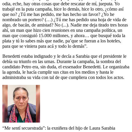
odia, eche, hay otras cosas que debe rescatar de mí, jueputa. Yo
trabajé en la puta campaña, hice lo demás, hice lo otro, ¿cómo así
que no? ¿Tú me has pedido, me has hecho un favor? ¿Yo he
nombrado un portero? (…) ¿Tú me has pedido una hoja de vida de
algo, de bacán, de amistad? No (...). Nadie me deja tirado tres horas
ahí, un man que hizo cien reuniones en una campaña política, un
man que consiguió 15.000 millones, y ahora… que busqué toda la
plata y tú lo sabes más que nadie, pa’que se fueran a los hoteles,
para que se viniera para acá y todo lo demás”.
Benedetti estaba indignado y le decía a Sarabia que el presidente le
debía su triunfo en las urnas. Durante la campaña, la sombra del
candidato Petro era, sin duda, el exsenador Benedetti. Le organizaba
la agenda, le hacía cumplir sus citas en los medios y hasta le
administraba su vida con tal de que cumpliera con todos los actos.
“Me sentí secuestrada”: la exniñera del hijo de Laura Sarabia