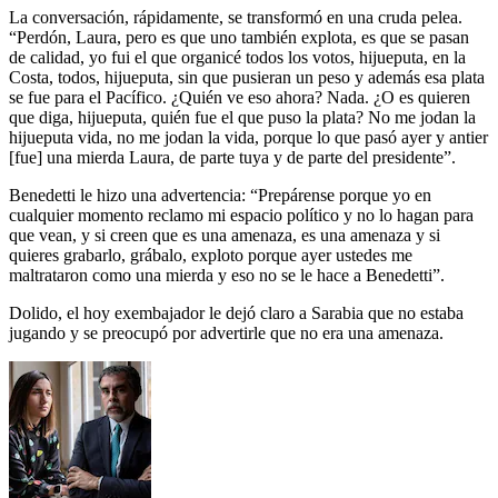
La conversación, rápidamente, se transformó en una cruda pelea.
“Perdón, Laura, pero es que uno también explota, es que se pasan
de calidad, yo fui el que organicé todos los votos, hijueputa, en la
Costa, todos, hijueputa, sin que pusieran un peso y además esa plata
se fue para el Pacífico. ¿Quién ve eso ahora? Nada. ¿O es quieren
que diga, hijueputa, quién fue el que puso la plata? No me jodan la
hijueputa vida, no me jodan la vida, porque lo que pasó ayer y antier
[fue] una mierda Laura, de parte tuya y de parte del presidente”.
Benedetti le hizo una advertencia: “Prepárense porque yo en
cualquier momento reclamo mi espacio político y no lo hagan para
que vean, y si creen que es una amenaza, es una amenaza y si
quieres grabarlo, grábalo, exploto porque ayer ustedes me
maltrataron como una mierda y eso no se le hace a Benedetti”.
Dolido, el hoy exembajador le dejó claro a Sarabia que no estaba
jugando y se preocupó por advertirle que no era una amenaza.