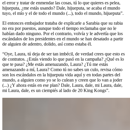
el error y tratar de enmendar las cosas, tú lo que quieres es pelea,
hijueputa, ¿me estás usando? Dale, hijueputa, se acaba el mundo
tuyo, el mío y el de todo el mundo (...), todo el mundo, hijueputa”.
El entonces embajador trataba de explicarle a Sarabia que su rabia
no era por puestos, aunque todo el tiempo reclamaba que no le
habían dado ninguno. Por el contrario, volvía y le advertía que los
escándalos de los presidentes en el mundo se han desatado a partir
de alguien de adentro, dolido, así como estaba él.
“Oye, Laura, tú deja de ser tan imbécil, de verdad crees que esto es
de contratos. ¿Estás viendo lo que pasó en la campaña? ¿Qué es lo
que te pasa? ¿Me estás amenazando, Laura? ¿Tú me estás
amenazando a mí, Laura? Como tú no sabes un culo, revisa cómo
son los escándalos en la hijueputa vida aquí y en todas partes del
mundo, a alguien como yo se lo culean y creen que lo van a joder
(...) ¿Y ahora estás en ese plan? Dale, Laura, dale, mi Laura, dale,
mi Laura, dale, es un ciempiés al lado de 20 King Kongs”.