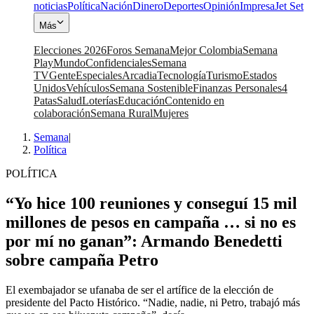
noticias
Política
Nación
Dinero
Deportes
Opinión
Impresa
Jet Set
Más
Elecciones 2026
Foros Semana
Mejor Colombia
Semana
Play
Mundo
Confidenciales
Semana
TV
Gente
Especiales
Arcadia
Tecnología
Turismo
Estados
Unidos
Vehículos
Semana Sostenible
Finanzas Personales
4
Patas
Salud
Loterías
Educación
Contenido en
colaboración
Semana Rural
Mujeres
Semana
|
Política
POLÍTICA
“Yo hice 100 reuniones y conseguí 15 mil
millones de pesos en campaña … si no es
por mí no ganan”: Armando Benedetti
sobre campaña Petro
El exembajador se ufanaba de ser el artífice de la elección de
presidente del Pacto Histórico. “Nadie, nadie, ni Petro, trabajó más