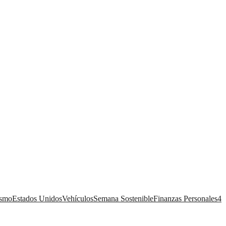
ismo
Estados Unidos
Vehículos
Semana Sostenible
Finanzas Personales
4