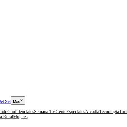
Jet Set
Más
ndo
Confidenciales
Semana TV
Gente
Especiales
Arcadia
Tecnología
Tur
a Rural
Mujeres