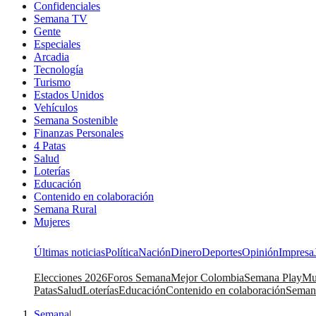
Confidenciales
Semana TV
Gente
Especiales
Arcadia
Tecnología
Turismo
Estados Unidos
Vehículos
Semana Sostenible
Finanzas Personales
4 Patas
Salud
Loterías
Educación
Contenido en colaboración
Semana Rural
Mujeres
Últimas noticias
Política
Nación
Dinero
Deportes
Opinión
Impresa
Elecciones 2026
Foros Semana
Mejor Colombia
Semana Play
Mu
Patas
Salud
Loterías
Educación
Contenido en colaboración
Seman
Semana
|