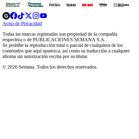
Opens
Opens
Opens
Opens
Opens
in
in
in
in
in
Aviso de Privacidad
Opens
new
new
new
new
new
in
window
window
window
window
window
Todas las marcas registradas son propiedad de la compañía
new
respectiva o de PUBLICACIONES SEMANA S.A.
window
Se prohíbe la reproducción total o parcial de cualquiera de los
contenidos que aquí aparezca, así como su traducción a cualquier
idioma sin autorización escrita por su titular.
© 2026 Semana. Todos los derechos reservados.