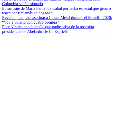
Colombia salió lesionado
El mensaje de María Fernanda Cabal por fecha especial que generó
reacciones: “Jamás he negado”
Revelan plan para asesinar a Lionel Messi durante el Mundial 2026:
“Voy a volarlo con cuatro bombas”
Piter Albeiro contó detalle que nadie sabía de la posesión
presidencial de Abelardo De La Espriella