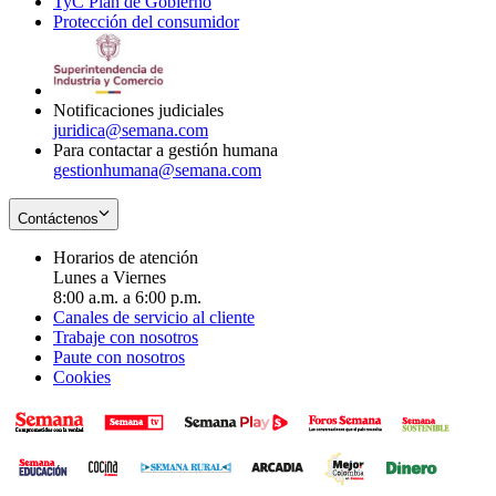
TyC Plan de Gobierno
in
new
Opens
window
Protección del consumidor
new
window
in
Opens
window
new
in
window
new
window
Notificaciones judiciales
juridica@semana.com
Para contactar a gestión humana
gestionhumana@semana.com
Contáctenos
Horarios de atención
Lunes a Viernes
8:00 a.m. a 6:00 p.m.
Canales de servicio al cliente
Trabaje con nosotros
Paute con nosotros
Cookies