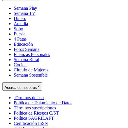
Semana Play
Semana TV
Dinero
Arcadia
Soho
Opens
Fucsia
in
Opens
4 Patas
new
in
Educación
window
new
Foros Semana
window
Finanzas Personales
Semana Rural
Cocina
Círculo de Mujeres
Semana Sostenible
Acerca de nosotros
Términos de uso
Opens
Política de Tratamiento de Datos
in
Opens
Términos suscripciones
new
Opens
in
Política de Riesgos C/ST
window
in
Opens
new
Política SAGRILAFT
Opens
new
in
window
Certificación ISSN
Opens
in
window
new