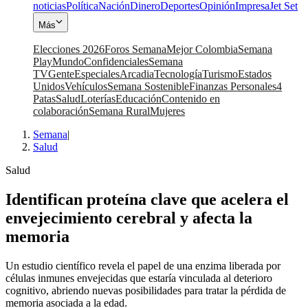
noticias
Política
Nación
Dinero
Deportes
Opinión
Impresa
Jet Set
Más
Elecciones 2026
Foros Semana
Mejor Colombia
Semana
Play
Mundo
Confidenciales
Semana
TV
Gente
Especiales
Arcadia
Tecnología
Turismo
Estados
Unidos
Vehículos
Semana Sostenible
Finanzas Personales
4
Patas
Salud
Loterías
Educación
Contenido en
colaboración
Semana Rural
Mujeres
Semana
|
Salud
Salud
Identifican proteína clave que acelera el
envejecimiento cerebral y afecta la
memoria
Un estudio científico revela el papel de una enzima liberada por
células inmunes envejecidas que estaría vinculada al deterioro
cognitivo, abriendo nuevas posibilidades para tratar la pérdida de
memoria asociada a la edad.