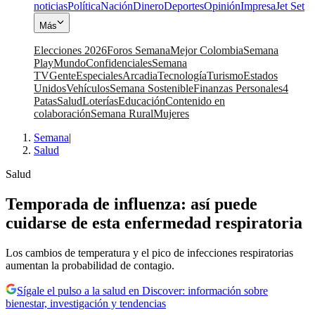
noticias
Política
Nación
Dinero
Deportes
Opinión
Impresa
Jet Set
Más
Elecciones 2026
Foros Semana
Mejor Colombia
Semana
Play
Mundo
Confidenciales
Semana
TV
Gente
Especiales
Arcadia
Tecnología
Turismo
Estados
Unidos
Vehículos
Semana Sostenible
Finanzas Personales
4
Patas
Salud
Loterías
Educación
Contenido en
colaboración
Semana Rural
Mujeres
Semana
|
Salud
Salud
Temporada de influenza: así puede
cuidarse de esta enfermedad respiratoria
Los cambios de temperatura y el pico de infecciones respiratorias
aumentan la probabilidad de contagio.
Sígale el pulso a la salud en Discover: información sobre
bienestar, investigación y tendencias