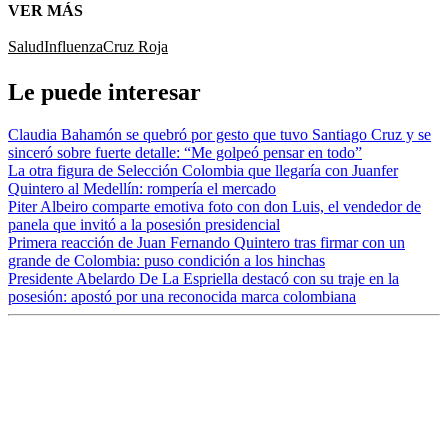
VER MÁS
Salud
Influenza
Cruz Roja
Le puede interesar
Claudia Bahamón se quebró por gesto que tuvo Santiago Cruz y se
sinceró sobre fuerte detalle: “Me golpeó pensar en todo”
La otra figura de Selección Colombia que llegaría con Juanfer
Quintero al Medellín: rompería el mercado
Piter Albeiro comparte emotiva foto con don Luis, el vendedor de
panela que invitó a la posesión presidencial
Primera reacción de Juan Fernando Quintero tras firmar con un
grande de Colombia: puso condición a los hinchas
Presidente Abelardo De La Espriella destacó con su traje en la
posesión: apostó por una reconocida marca colombiana