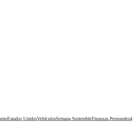
ismo
Estados Unidos
Vehículos
Semana Sostenible
Finanzas Personales
4