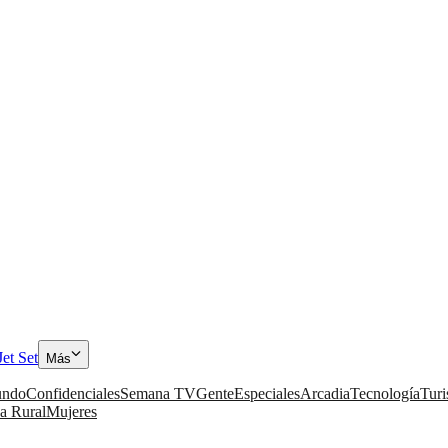
Jet Set
Más
ndo
Confidenciales
Semana TV
Gente
Especiales
Arcadia
Tecnología
Tur
a Rural
Mujeres