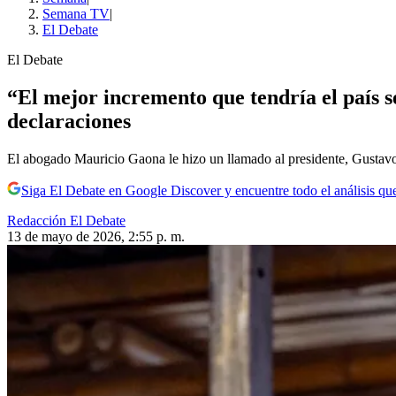
Semana TV
|
El Debate
El Debate
“El mejor incremento que tendría el país ser
declaraciones
El abogado Mauricio Gaona le hizo un llamado al presidente, Gustavo
Siga El Debate en Google Discover y encuentre todo el análisis que
Redacción El Debate
13 de mayo de 2026, 2:55 p. m.