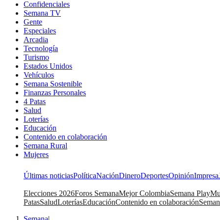
Confidenciales
Semana TV
Gente
Especiales
Arcadia
Tecnología
Turismo
Estados Unidos
Vehículos
Semana Sostenible
Finanzas Personales
4 Patas
Salud
Loterías
Educación
Contenido en colaboración
Semana Rural
Mujeres
Últimas noticias
Política
Nación
Dinero
Deportes
Opinión
Impresa
Elecciones 2026
Foros Semana
Mejor Colombia
Semana Play
Mu
Patas
Salud
Loterías
Educación
Contenido en colaboración
Seman
Semana
|