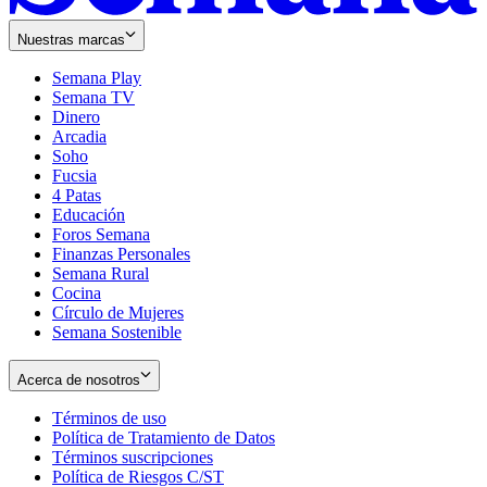
Nuestras marcas
Semana Play
Semana TV
Dinero
Arcadia
Soho
Opens
Fucsia
in
Opens
4 Patas
new
in
Educación
window
new
Foros Semana
window
Finanzas Personales
Semana Rural
Cocina
Círculo de Mujeres
Semana Sostenible
Acerca de nosotros
Términos de uso
Opens
Política de Tratamiento de Datos
in
Opens
Términos suscripciones
new
Opens
in
Política de Riesgos C/ST
window
in
Opens
new