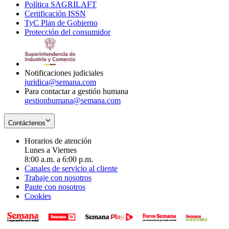
Política SAGRILAFT
Opens
new
in
window
Certificación ISSN
Opens
in
window
new
TyC Plan de Gobierno
in
new
Opens
window
Protección del consumidor
new
window
in
Opens
window
new
in
window
new
window
Notificaciones judiciales
juridica@semana.com
Para contactar a gestión humana
gestionhumana@semana.com
Contáctenos
Horarios de atención
Lunes a Viernes
8:00 a.m. a 6:00 p.m.
Canales de servicio al cliente
Trabaje con nosotros
Paute con nosotros
Cookies