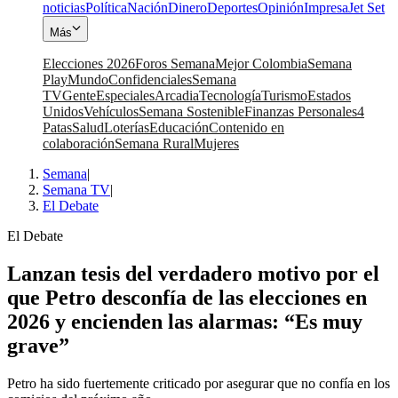
noticias
Política
Nación
Dinero
Deportes
Opinión
Impresa
Jet Set
Más
Elecciones 2026
Foros Semana
Mejor Colombia
Semana
Play
Mundo
Confidenciales
Semana
TV
Gente
Especiales
Arcadia
Tecnología
Turismo
Estados
Unidos
Vehículos
Semana Sostenible
Finanzas Personales
4
Patas
Salud
Loterías
Educación
Contenido en
colaboración
Semana Rural
Mujeres
Semana
|
Semana TV
|
El Debate
El Debate
Lanzan tesis del verdadero motivo por el
que Petro desconfía de las elecciones en
2026 y encienden las alarmas: “Es muy
grave”
Petro ha sido fuertemente criticado por asegurar que no confía en los