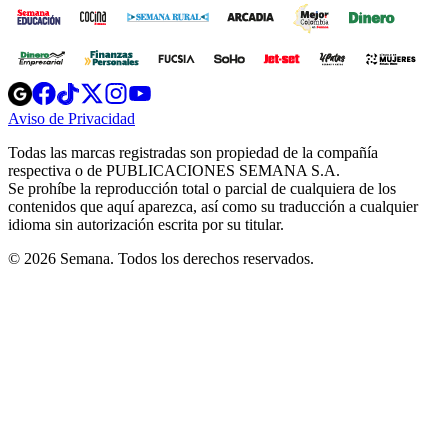
Opens
Opens
Opens
Opens
Opens
in
in
in
in
in
Aviso de Privacidad
Opens
new
new
new
new
new
in
window
window
window
window
window
Todas las marcas registradas son propiedad de la compañía
new
respectiva o de PUBLICACIONES SEMANA S.A.
window
Se prohíbe la reproducción total o parcial de cualquiera de los
contenidos que aquí aparezca, así como su traducción a cualquier
idioma sin autorización escrita por su titular.
© 2026 Semana. Todos los derechos reservados.