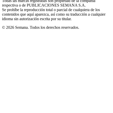
Todas las marcas registradas son propiedad de la compañía
new
respectiva o de PUBLICACIONES SEMANA S.A.
window
Se prohíbe la reproducción total o parcial de cualquiera de los
contenidos que aquí aparezca, así como su traducción a cualquier
idioma sin autorización escrita por su titular.
© 2026 Semana. Todos los derechos reservados.