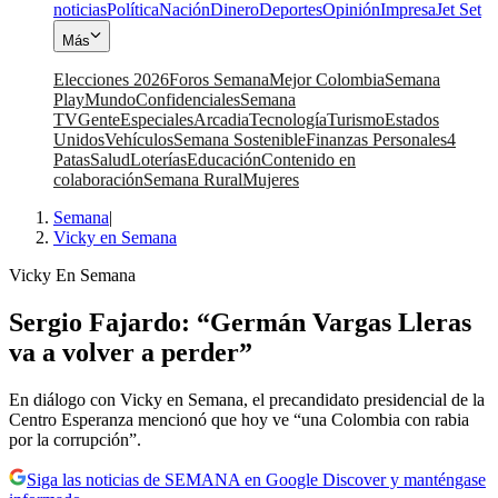
noticias
Política
Nación
Dinero
Deportes
Opinión
Impresa
Jet Set
Más
Elecciones 2026
Foros Semana
Mejor Colombia
Semana
Play
Mundo
Confidenciales
Semana
TV
Gente
Especiales
Arcadia
Tecnología
Turismo
Estados
Unidos
Vehículos
Semana Sostenible
Finanzas Personales
4
Patas
Salud
Loterías
Educación
Contenido en
colaboración
Semana Rural
Mujeres
Semana
|
Vicky en Semana
Vicky En Semana
Sergio Fajardo: “Germán Vargas Lleras
va a volver a perder”
En diálogo con Vicky en Semana, el precandidato presidencial de la
Centro Esperanza mencionó que hoy ve “una Colombia con rabia
por la corrupción”.
Siga las noticias de SEMANA en Google Discover y manténgase