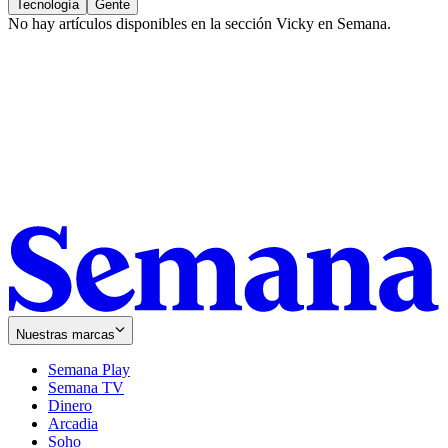
Tecnología
Gente
No hay artículos disponibles en la sección
Vicky en Semana
.
Nuestras marcas
Semana Play
Semana TV
Dinero
Arcadia
Soho
Opens