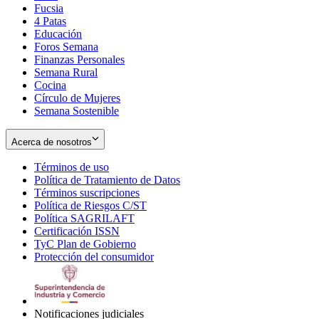
Fucsia
in
Opens
4 Patas
new
in
Educación
window
new
Foros Semana
window
Finanzas Personales
Semana Rural
Cocina
Círculo de Mujeres
Semana Sostenible
Acerca de nosotros
Términos de uso
Opens
Política de Tratamiento de Datos
in
Opens
Términos suscripciones
new
Opens
in
Política de Riesgos C/ST
window
in
Opens
new
Política SAGRILAFT
Opens
new
in
window
Certificación ISSN
Opens
in
window
new
TyC Plan de Gobierno
in
new
Opens
window
Protección del consumidor
new
window
in
Opens
window
new
in
window
new
window
Notificaciones judiciales