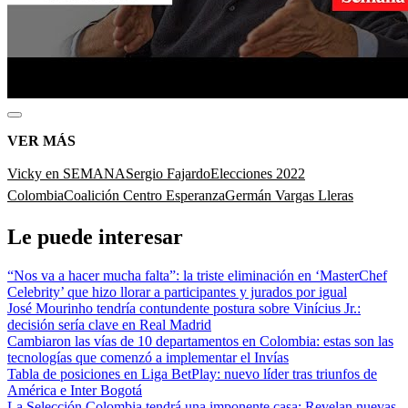
VER MÁS
Vicky en SEMANA
Sergio Fajardo
Elecciones 2022
Colombia
Coalición Centro Esperanza
Germán Vargas Lleras
Le puede interesar
“Nos va a hacer mucha falta”: la triste eliminación en ‘MasterChef
Celebrity’ que hizo llorar a participantes y jurados por igual
José Mourinho tendría contundente postura sobre Vinícius Jr.:
decisión sería clave en Real Madrid
Cambiaron las vías de 10 departamentos en Colombia: estas son las
tecnologías que comenzó a implementar el Invías
Tabla de posiciones en Liga BetPlay: nuevo líder tras triunfos de
América e Inter Bogotá
La Selección Colombia tendrá una imponente casa: Revelan nuevas