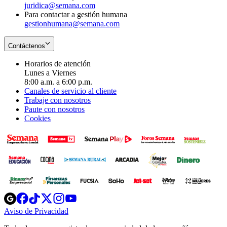
juridica@semana.com
Para contactar a gestión humana
gestionhumana@semana.com
Contáctenos
Horarios de atención
Lunes a Viernes
8:00 a.m. a 6:00 p.m.
Canales de servicio al cliente
Trabaje con nosotros
Paute con nosotros
Cookies
Opens
Opens
Opens
Opens
Opens
in
in
in
in
in
Aviso de Privacidad
Opens
new
new
new
new
new
in
window
window
window
window
window