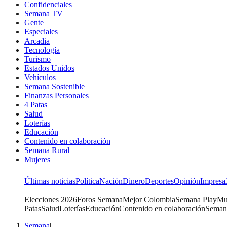
Confidenciales
Semana TV
Gente
Especiales
Arcadia
Tecnología
Turismo
Estados Unidos
Vehículos
Semana Sostenible
Finanzas Personales
4 Patas
Salud
Loterías
Educación
Contenido en colaboración
Semana Rural
Mujeres
Últimas noticias
Política
Nación
Dinero
Deportes
Opinión
Impresa
Elecciones 2026
Foros Semana
Mejor Colombia
Semana Play
Mu
Patas
Salud
Loterías
Educación
Contenido en colaboración
Seman
Semana
|