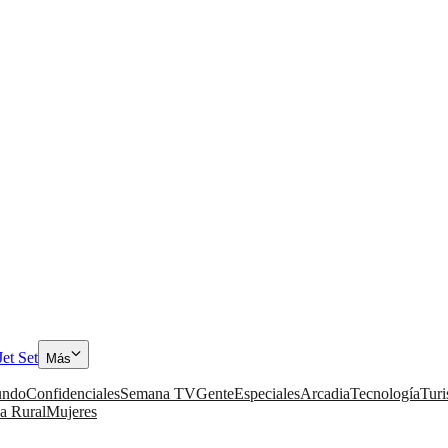
Jet Set
Más
ndo
Confidenciales
Semana TV
Gente
Especiales
Arcadia
Tecnología
Tur
a Rural
Mujeres