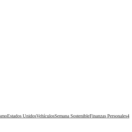
ismo
Estados Unidos
Vehículos
Semana Sostenible
Finanzas Personales
4