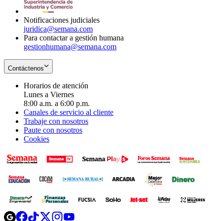
window
Notificaciones judiciales
juridica@semana.com
Para contactar a gestión humana
gestionhumana@semana.com
Contáctenos
Horarios de atención
Lunes a Viernes
8:00 a.m. a 6:00 p.m.
Canales de servicio al cliente
Trabaje con nosotros
Paute con nosotros
Cookies
Opens
Opens
Opens
Opens
Opens