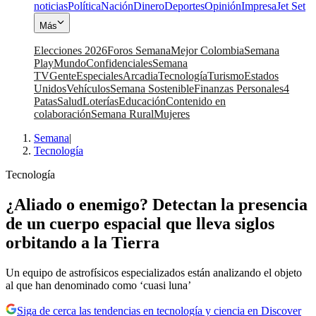
noticias
Política
Nación
Dinero
Deportes
Opinión
Impresa
Jet Set
Más
Elecciones 2026
Foros Semana
Mejor Colombia
Semana
Play
Mundo
Confidenciales
Semana
TV
Gente
Especiales
Arcadia
Tecnología
Turismo
Estados
Unidos
Vehículos
Semana Sostenible
Finanzas Personales
4
Patas
Salud
Loterías
Educación
Contenido en
colaboración
Semana Rural
Mujeres
Semana
|
Tecnología
Tecnología
¿Aliado o enemigo? Detectan la presencia
de un cuerpo espacial que lleva siglos
orbitando a la Tierra
Un equipo de astrofísicos especializados están analizando el objeto
al que han denominado como ‘cuasi luna’
Siga de cerca las tendencias en tecnología y ciencia en Discover