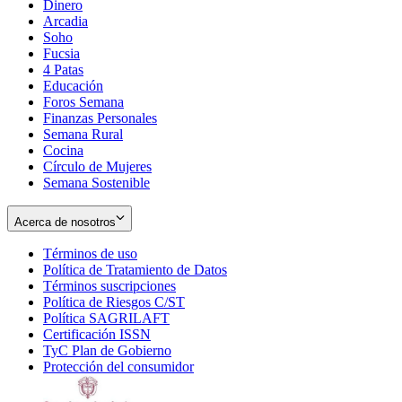
Dinero
Arcadia
Soho
Opens
Fucsia
in
Opens
4 Patas
new
in
Educación
window
new
Foros Semana
window
Finanzas Personales
Semana Rural
Cocina
Círculo de Mujeres
Semana Sostenible
Acerca de nosotros
Términos de uso
Opens
Política de Tratamiento de Datos
in
Opens
Términos suscripciones
new
Opens
in
Política de Riesgos C/ST
window
in
Opens
new
Política SAGRILAFT
Opens
new
in
window
Certificación ISSN
Opens
in
window
new
TyC Plan de Gobierno
in
new
Opens
window
Protección del consumidor
new
window
in
Opens
window
new
in
window
new