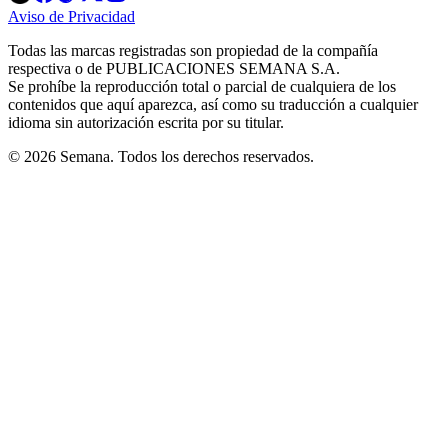
in
in
in
in
in
Aviso de Privacidad
Opens
new
new
new
new
new
in
window
window
window
window
window
Todas las marcas registradas son propiedad de la compañía
new
respectiva o de PUBLICACIONES SEMANA S.A.
window
Se prohíbe la reproducción total o parcial de cualquiera de los
contenidos que aquí aparezca, así como su traducción a cualquier
idioma sin autorización escrita por su titular.
© 2026 Semana. Todos los derechos reservados.