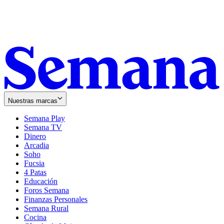
Nuestras marcas
Semana Play
Semana TV
Dinero
Arcadia
Soho
Opens
Fucsia
in
Opens
4 Patas
new
in
Educación
window
new
Foros Semana
window
Finanzas Personales
Semana Rural
Cocina