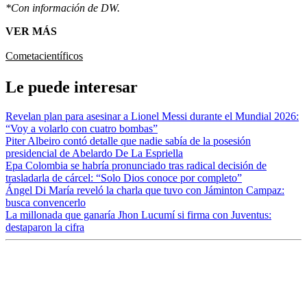
*Con información de DW.
VER MÁS
Cometa
científicos
Le puede interesar
Revelan plan para asesinar a Lionel Messi durante el Mundial 2026:
“Voy a volarlo con cuatro bombas”
Piter Albeiro contó detalle que nadie sabía de la posesión
presidencial de Abelardo De La Espriella
Epa Colombia se habría pronunciado tras radical decisión de
trasladarla de cárcel: “Solo Dios conoce por completo”
Ángel Di María reveló la charla que tuvo con Jáminton Campaz:
busca convencerlo
La millonada que ganaría Jhon Lucumí si firma con Juventus:
destaparon la cifra