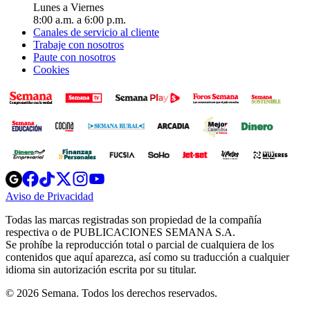
Lunes a Viernes
8:00 a.m. a 6:00 p.m.
Canales de servicio al cliente
Trabaje con nosotros
Paute con nosotros
Cookies
Opens
Opens
Opens
Opens
Opens
in
in
in
in
in
Aviso de Privacidad
Opens
new
new
new
new
new
in
window
window
window
window
window
Todas las marcas registradas son propiedad de la compañía
new
respectiva o de PUBLICACIONES SEMANA S.A.
window
Se prohíbe la reproducción total o parcial de cualquiera de los
contenidos que aquí aparezca, así como su traducción a cualquier
idioma sin autorización escrita por su titular.
© 2026 Semana. Todos los derechos reservados.