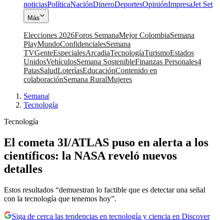
noticias
Política
Nación
Dinero
Deportes
Opinión
Impresa
Jet Set
Más
Elecciones 2026
Foros Semana
Mejor Colombia
Semana
Play
Mundo
Confidenciales
Semana
TV
Gente
Especiales
Arcadia
Tecnología
Turismo
Estados
Unidos
Vehículos
Semana Sostenible
Finanzas Personales
4
Patas
Salud
Loterías
Educación
Contenido en
colaboración
Semana Rural
Mujeres
Semana
|
Tecnología
Tecnología
El cometa 3I/ATLAS puso en alerta a los
científicos: la NASA reveló nuevos
detalles
Estos resultados “demuestran lo factible que es detectar una señal
con la tecnología que tenemos hoy”.
Siga de cerca las tendencias en tecnología y ciencia en Discover