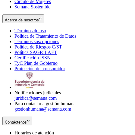
Círculo de Mujeres
Semana Sostenible
Acerca de nosotros
Términos de uso
Opens
Política de Tratamiento de Datos
in
Opens
Términos suscripciones
new
Opens
in
Política de Riesgos C/ST
window
in
Opens
new
Política SAGRILAFT
Opens
new
in
window
Certificación ISSN
Opens
in
window
new
TyC Plan de Gobierno
in
new
Opens
window
Protección del consumidor
new
window
in
Opens
window
new
in
window
new
window
Notificaciones judiciales
juridica@semana.com
Para contactar a gestión humana
gestionhumana@semana.com
Contáctenos
Horarios de atención