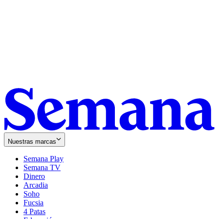
Nuestras marcas
Semana Play
Semana TV
Dinero
Arcadia
Soho
Opens
Fucsia
in
Opens
4 Patas
new
in