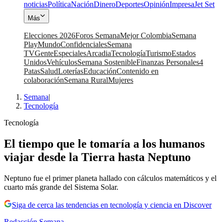
noticias
Política
Nación
Dinero
Deportes
Opinión
Impresa
Jet Set
Más
Elecciones 2026
Foros Semana
Mejor Colombia
Semana
Play
Mundo
Confidenciales
Semana
TV
Gente
Especiales
Arcadia
Tecnología
Turismo
Estados
Unidos
Vehículos
Semana Sostenible
Finanzas Personales
4
Patas
Salud
Loterías
Educación
Contenido en
colaboración
Semana Rural
Mujeres
Semana
|
Tecnología
Tecnología
El tiempo que le tomaría a los humanos
viajar desde la Tierra hasta Neptuno
Neptuno fue el primer planeta hallado con cálculos matemáticos y el
cuarto más grande del Sistema Solar.
Siga de cerca las tendencias en tecnología y ciencia en Discover
Redacción Semana