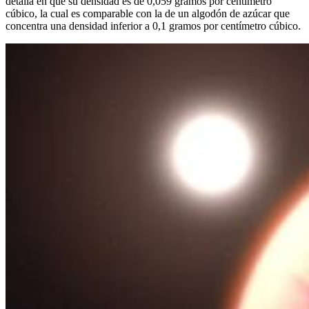
detalla en que su densidad es de 0,059 gramos por centímetro
cúbico, la cual es comparable con la de un algodón de azúcar que
concentra una densidad inferior a 0,1 gramos por centímetro cúbico.