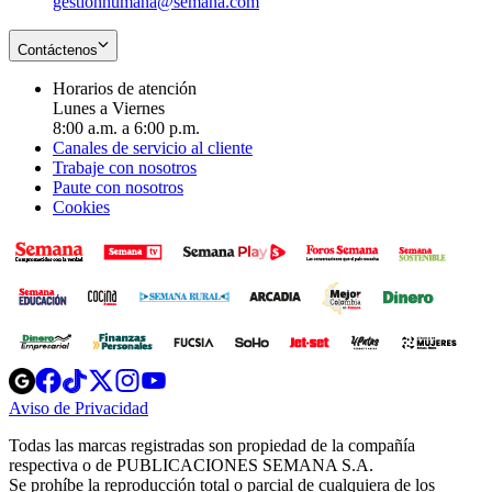
gestionhumana@semana.com
Contáctenos
Horarios de atención
Lunes a Viernes
8:00 a.m. a 6:00 p.m.
Canales de servicio al cliente
Trabaje con nosotros
Paute con nosotros
Cookies
Opens
Opens
Opens
Opens
Opens
in
in
in
in
in
Aviso de Privacidad
Opens
new
new
new
new
new
in
window
window
window
window
window
Todas las marcas registradas son propiedad de la compañía
new
respectiva o de PUBLICACIONES SEMANA S.A.
window
Se prohíbe la reproducción total o parcial de cualquiera de los