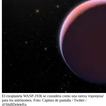
El exoplaneta WASP-193b se considera como una rareza 'esponjosa'
para los astrónomos.
Foto:
Captura de pantalla / Twitter /
@ShiftDeleteEn