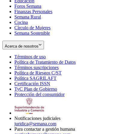
Educación
window
new
Foros Semana
window
Finanzas Personales
Semana Rural
Cocina
Círculo de Mujeres
Semana Sostenible
Acerca de nosotros
Términos de uso
Opens
Política de Tratamiento de Datos
in
Opens
Términos suscripciones
new
Opens
in
Política de Riesgos C/ST
window
in
Opens
new
Política SAGRILAFT
Opens
new
in
window
Certificación ISSN
Opens
in
window
new
TyC Plan de Gobierno
in
new
Opens
window
Protección del consumidor
new
window
in
Opens
window
new
in
window
new
window
Notificaciones judiciales
juridica@semana.com
Para contactar a gestión humana