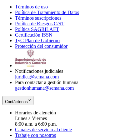
Términos de uso
Opens
Política de Tratamiento de Datos
in
Opens
Términos suscripciones
new
Opens
in
Política de Riesgos C/ST
window
in
Opens
new
Política SAGRILAFT
Opens
new
in
window
Certificación ISSN
Opens
in
window
new
TyC Plan de Gobierno
in
new
Opens
window
Protección del consumidor
new
window
in
Opens
window
new
in
window
new
window
Notificaciones judiciales
juridica@semana.com
Para contactar a gestión humana
gestionhumana@semana.com
Contáctenos
Horarios de atención
Lunes a Viernes
8:00 a.m. a 6:00 p.m.
Canales de servicio al cliente
Trabaje con nosotros