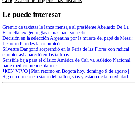
Google Account
Google
los más buscados
Le puede interesar
Gremio de taxistas le lanza mensaje al presidente Abelardo De La
Espriella: exigen reglas claras para su sector
Decisión en la selección Argentina por la muerte del papá de Messi:
Leandro Paredes la comunicó
Silvestre Dangond sorprendió en la Feria de las Flores con radical
cambio: así apareció en las tarimas
Sensible baja para el clásico América de Cali vs. Atlético Nacional:
parte médico prende alarmas
🔴EN VIVO | Plan retorno en Bogotá hoy, domingo 9 de agosto |
Siga en directo el estado del tráfico, vías y estado de la movilidad