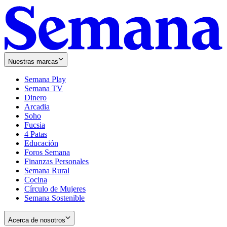
Nuestras marcas
Semana Play
Semana TV
Dinero
Arcadia
Soho
Opens
Fucsia
in
Opens
4 Patas
new
in
Educación
window
new
Foros Semana
window
Finanzas Personales
Semana Rural
Cocina
Círculo de Mujeres
Semana Sostenible
Acerca de nosotros