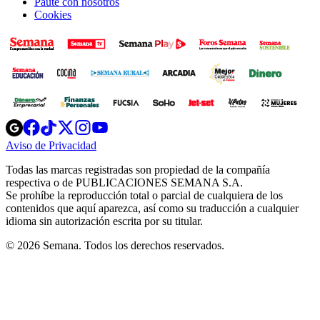
Paute con nosotros
Cookies
Opens
Opens
Opens
Opens
Opens
in
in
in
in
in
Aviso de Privacidad
Opens
new
new
new
new
new
in
window
window
window
window
window
Todas las marcas registradas son propiedad de la compañía
new
respectiva o de PUBLICACIONES SEMANA S.A.
window
Se prohíbe la reproducción total o parcial de cualquiera de los
contenidos que aquí aparezca, así como su traducción a cualquier
idioma sin autorización escrita por su titular.
© 2026 Semana. Todos los derechos reservados.