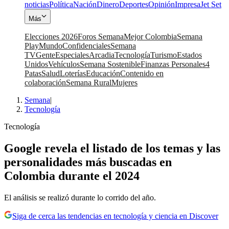
noticias
Política
Nación
Dinero
Deportes
Opinión
Impresa
Jet Set
Más
Elecciones 2026
Foros Semana
Mejor Colombia
Semana
Play
Mundo
Confidenciales
Semana
TV
Gente
Especiales
Arcadia
Tecnología
Turismo
Estados
Unidos
Vehículos
Semana Sostenible
Finanzas Personales
4
Patas
Salud
Loterías
Educación
Contenido en
colaboración
Semana Rural
Mujeres
Semana
|
Tecnología
Tecnología
Google revela el listado de los temas y las
personalidades más buscadas en
Colombia durante el 2024
El análisis se realizó durante lo corrido del año.
Siga de cerca las tendencias en tecnología y ciencia en Discover