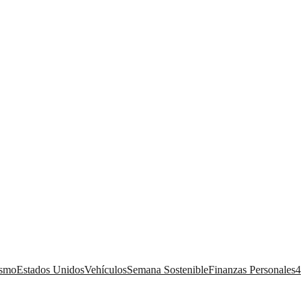
ismo
Estados Unidos
Vehículos
Semana Sostenible
Finanzas Personales
4