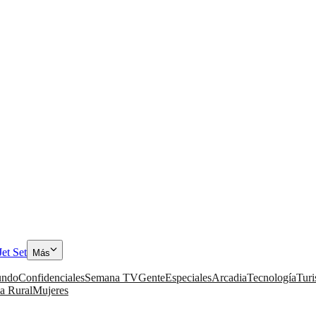
Jet Set
Más
ndo
Confidenciales
Semana TV
Gente
Especiales
Arcadia
Tecnología
Tur
a Rural
Mujeres