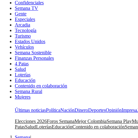
Confidenciales
Semana TV
Gente
Especiales
Arcadia
Tecnología
Turismo
Estados Unidos
Vehículos
Semana Sostenible
Finanzas Personales
4 Patas
Salud
Loterías
Educación
Contenido en colaboración
Semana Rural
Mujeres
Últimas noticias
Política
Nación
Dinero
Deportes
Opinión
Impresa
Elecciones 2026
Foros Semana
Mejor Colombia
Semana Play
Mu
Patas
Salud
Loterías
Educación
Contenido en colaboración
Seman
Semana
|