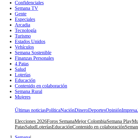
Confidenciales
Semana TV
Gente
Especiales
Arcadia
Tecnología
Turismo
Estados Unidos
Vehículos
Semana Sostenible
Finanzas Personales
4 Patas
Salud
Loterías
Educación
Contenido en colaboración
Semana Rural
Mujeres
Últimas noticias
Política
Nación
Dinero
Deportes
Opinión
Impresa
Elecciones 2026
Foros Semana
Mejor Colombia
Semana Play
Mu
Patas
Salud
Loterías
Educación
Contenido en colaboración
Seman
Semana
|