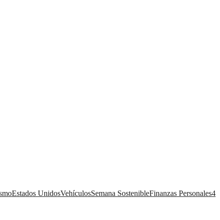
ismo
Estados Unidos
Vehículos
Semana Sostenible
Finanzas Personales
4