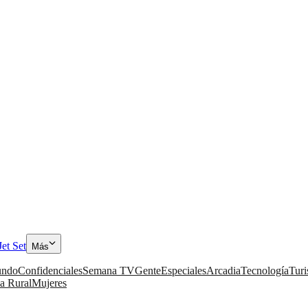
Jet Set
Más
ndo
Confidenciales
Semana TV
Gente
Especiales
Arcadia
Tecnología
Tur
a Rural
Mujeres