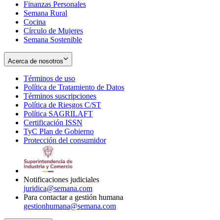
Finanzas Personales
Semana Rural
Cocina
Círculo de Mujeres
Semana Sostenible
Acerca de nosotros
Términos de uso
Opens
Política de Tratamiento de Datos
in
Opens
Términos suscripciones
new
Opens
in
Política de Riesgos C/ST
window
in
Opens
new
Política SAGRILAFT
Opens
new
in
window
Certificación ISSN
Opens
in
window
new
TyC Plan de Gobierno
in
new
Opens
window
Protección del consumidor
new
window
in
Opens
window
new
in
window
new
window
Notificaciones judiciales
juridica@semana.com
Para contactar a gestión humana
gestionhumana@semana.com