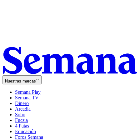
Nuestras marcas
Semana Play
Semana TV
Dinero
Arcadia
Soho
Opens
Fucsia
in
Opens
4 Patas
new
in
Educación
window
new
Foros Semana
window