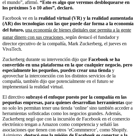
el mundo”, afirmó.
“Esto es algo que veremos desbloquearse en
los próximos 5 o 10 años”, declaró.
Facebook ve en la
realidad virtual (VR) y la realidad aumentada
(AR) dos tecnologías con las que puede dar forma a la economía
del futuro,
una economía de bienes digitales que permita a la gente
ganar dinero con sus creaciones,
según destacó el fundador y
director ejecutivo de la compañía, Mark Zuckerberg, el jueves en
VivaTech.
Zuckerberg durante su intervención dijo que
Facebook se ha
convertido en una plataforma en la que cualquier negocio, pero
especialmente los pequeños, pueden crear una tienda
y
aprovechar la interconexión con los distintos servicios de la
compañía, también dijo que potencialmente en el futuro se
implementará la realidad virtual.
El directivo
subrayó el enfoque puesto por la compañía en las
pequeñas empresas, para quienes desarrollan herramientas
que
no solo les permitan tener una tienda ‘online’ sino también acceder a
herramientas sofisticadas como los negocios grandes. Además,
Zuckerberg negó que con la incursión de Facebook en el comercio
electrónico tengan a Amazon como competencia y señaló las
asociaciones que tienen con otros ‘eCommmerce’, como Shopify.
Asimismo,
destacó que la misión de Facebook es conectar a la