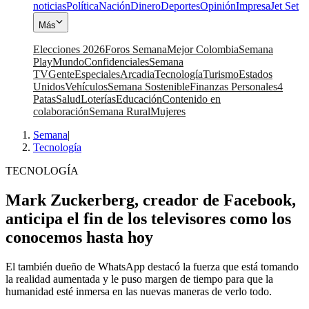
noticias
Política
Nación
Dinero
Deportes
Opinión
Impresa
Jet Set
Más
Elecciones 2026
Foros Semana
Mejor Colombia
Semana
Play
Mundo
Confidenciales
Semana
TV
Gente
Especiales
Arcadia
Tecnología
Turismo
Estados
Unidos
Vehículos
Semana Sostenible
Finanzas Personales
4
Patas
Salud
Loterías
Educación
Contenido en
colaboración
Semana Rural
Mujeres
Semana
|
Tecnología
TECNOLOGÍA
Mark Zuckerberg, creador de Facebook,
anticipa el fin de los televisores como los
conocemos hasta hoy
El también dueño de WhatsApp destacó la fuerza que está tomando
la realidad aumentada y le puso margen de tiempo para que la
humanidad esté inmersa en las nuevas maneras de verlo todo.