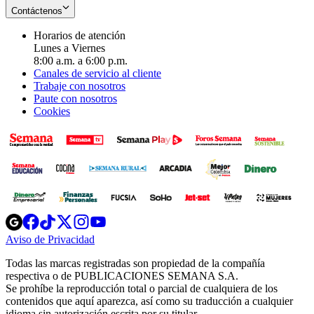
Contáctenos
Horarios de atención
Lunes a Viernes
8:00 a.m. a 6:00 p.m.
Canales de servicio al cliente
Trabaje con nosotros
Paute con nosotros
Cookies
Opens
Opens
Opens
Opens
Opens
in
in
in
in
in
Aviso de Privacidad
Opens
new
new
new
new
new
in
window
window
window
window
window
Todas las marcas registradas son propiedad de la compañía
new
respectiva o de PUBLICACIONES SEMANA S.A.
window
Se prohíbe la reproducción total o parcial de cualquiera de los
contenidos que aquí aparezca, así como su traducción a cualquier
idioma sin autorización escrita por su titular.