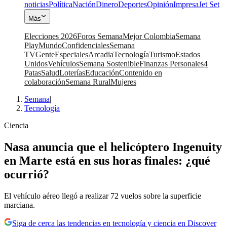
noticias
Política
Nación
Dinero
Deportes
Opinión
Impresa
Jet Set
Más
Elecciones 2026
Foros Semana
Mejor Colombia
Semana
Play
Mundo
Confidenciales
Semana
TV
Gente
Especiales
Arcadia
Tecnología
Turismo
Estados
Unidos
Vehículos
Semana Sostenible
Finanzas Personales
4
Patas
Salud
Loterías
Educación
Contenido en
colaboración
Semana Rural
Mujeres
Semana
|
Tecnología
Ciencia
Nasa anuncia que el helicóptero Ingenuity
en Marte está en sus horas finales: ¿qué
ocurrió?
El vehículo aéreo llegó a realizar 72 vuelos sobre la superficie
marciana.
Siga de cerca las tendencias en tecnología y ciencia en Discover