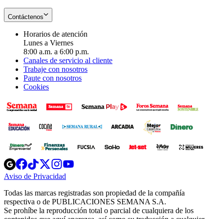
Contáctenos
Horarios de atención
Lunes a Viernes
8:00 a.m. a 6:00 p.m.
Canales de servicio al cliente
Trabaje con nosotros
Paute con nosotros
Cookies
Opens
Opens
Opens
Opens
Opens
in
in
in
in
in
Aviso de Privacidad
Opens
new
new
new
new
new
in
window
window
window
window
window
Todas las marcas registradas son propiedad de la compañía
new
respectiva o de PUBLICACIONES SEMANA S.A.
window
Se prohíbe la reproducción total o parcial de cualquiera de los