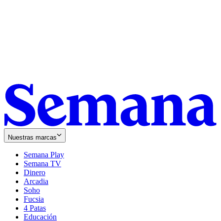
Nuestras marcas
Semana Play
Semana TV
Dinero
Arcadia
Soho
Opens
Fucsia
in
Opens
4 Patas
new
in
Educación
window
new