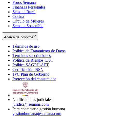
Foros Semana
window
Finanzas Personales
Semana Rural
Cocina
Círculo de Mujeres
Semana Sostenible
Acerca de nosotros
Términos de uso
Opens
Política de Tratamiento de Datos
in
Opens
Términos suscripciones
new
Opens
in
Política de Riesgos C/ST
window
in
Opens
new
Política SAGRILAFT
Opens
new
in
window
Certificación ISSN
Opens
in
window
new
TyC Plan de Gobierno
in
new
Opens
window
Protección del consumidor
new
window
in
Opens
window
new
in
window
new
window
Notificaciones judiciales
juridica@semana.com
Para contactar a gestión humana
gestionhumana@semana.com