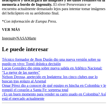
helicóptero y descargará las imágenes y los datos restantes en la
memoria a bordo de Ingenuity.
El róver Perseverance se
encuentra actualmente demasiado lejos para intentar tomar imágenes
del helicóptero en su aeródromo final.
*
Con información de Europa Press.
VER MÁS
Ingenuity
NASA
Marte
Le puede interesar
Técnico formador de Jhon Durán dio una nueva versión sobre su
pupilo en vivo: Tomó drástica decisión
Lucas González dio pista sobre nueva salida en Atlético Nacional:
“La mejor de las suertes”
Nelson Deossa, apetecido en Inglaterra: los cinco clubes que lo
buscan tras golazo al Arsenal
Omar Pérez dio a conocer de qué equipo es hincha en Colombia y le
rompió el corazón a Santa Fe: sorpresa total
¿Es un buen momento para vender su carro usado en Colombia? Así
está el mercado actualmente