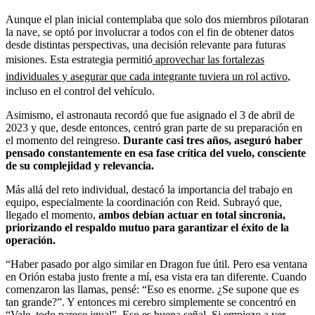
Aunque el plan inicial contemplaba que solo dos miembros pilotaran
la nave, se optó por involucrar a todos con el fin de obtener datos
desde distintas perspectivas, una decisión relevante para futuras
misiones. Esta estrategia permitió
aprovechar las fortalezas
individuales y asegurar que cada integrante tuviera un rol activo
,
incluso en el control del vehículo.
Asimismo, el astronauta recordó que fue asignado el 3 de abril de
2023 y que, desde entonces, centró gran parte de su preparación en
el momento del reingreso.
Durante casi tres años, aseguró haber
pensado constantemente en esa fase crítica del vuelo, consciente
de su complejidad y relevancia.
Más allá del reto individual, destacó la importancia del trabajo en
equipo, especialmente la coordinación con Reid. Subrayó que,
llegado el momento,
ambos debían actuar en total sincronía,
priorizando el respaldo mutuo para garantizar el éxito de la
operación.
“Haber pasado por algo similar en Dragon fue útil. Pero esa ventana
en Orión estaba justo frente a mí, esa vista era tan diferente. Cuando
comenzaron las llamas, pensé: “Eso es enorme. ¿Se supone que es
tan grande?”. Y entonces mi cerebro simplemente se concentró en
“Vale, todo parece igual”. Eso es buena señal. Si empiezo a ver