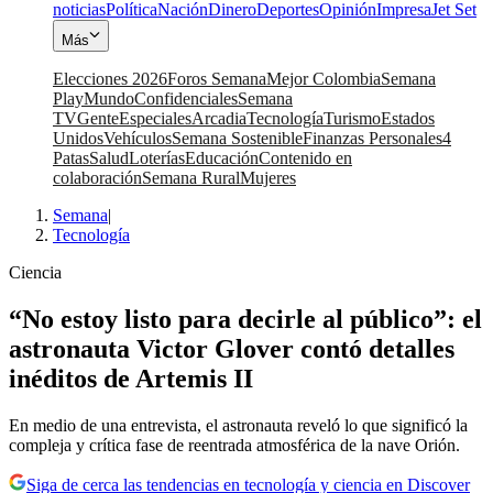
noticias
Política
Nación
Dinero
Deportes
Opinión
Impresa
Jet Set
Más
Elecciones 2026
Foros Semana
Mejor Colombia
Semana
Play
Mundo
Confidenciales
Semana
TV
Gente
Especiales
Arcadia
Tecnología
Turismo
Estados
Unidos
Vehículos
Semana Sostenible
Finanzas Personales
4
Patas
Salud
Loterías
Educación
Contenido en
colaboración
Semana Rural
Mujeres
Semana
|
Tecnología
Ciencia
“No estoy listo para decirle al público”: el
astronauta Victor Glover contó detalles
inéditos de Artemis II
En medio de una entrevista, el astronauta reveló lo que significó la
compleja y crítica fase de reentrada atmosférica de la nave Orión.
Siga de cerca las tendencias en tecnología y ciencia en Discover