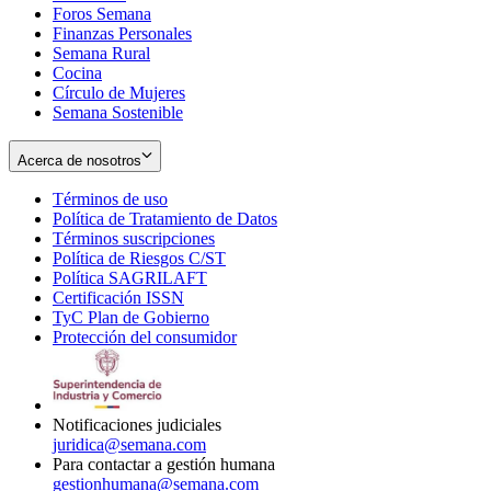
Foros Semana
window
Finanzas Personales
Semana Rural
Cocina
Círculo de Mujeres
Semana Sostenible
Acerca de nosotros
Términos de uso
Opens
Política de Tratamiento de Datos
in
Opens
Términos suscripciones
new
Opens
in
Política de Riesgos C/ST
window
in
Opens
new
Política SAGRILAFT
Opens
new
in
window
Certificación ISSN
Opens
in
window
new
TyC Plan de Gobierno
in
new
Opens
window
Protección del consumidor
new
window
in
Opens
window
new
in
window
new
window
Notificaciones judiciales
juridica@semana.com
Para contactar a gestión humana
gestionhumana@semana.com