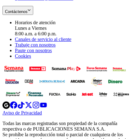
Contáctenos
Horarios de atención
Lunes a Viernes
8:00 a.m. a 6:00 p.m.
Canales de servicio al cliente
Trabaje con nosotros
Paute con nosotros
Cookies
Opens
Opens
Opens
Opens
Opens
in
in
in
in
in
Aviso de Privacidad
Opens
new
new
new
new
new
in
window
window
window
window
window
Todas las marcas registradas son propiedad de la compañía
new
respectiva o de PUBLICACIONES SEMANA S.A.
window
Se prohíbe la reproducción total o parcial de cualquiera de los