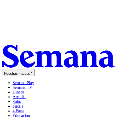
Nuestras marcas
Semana Play
Semana TV
Dinero
Arcadia
Soho
Opens
Fucsia
in
Opens
4 Patas
new
in
Educación
window
new