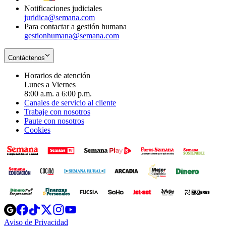
Notificaciones judiciales
juridica@semana.com
Para contactar a gestión humana
gestionhumana@semana.com
Contáctenos
Horarios de atención
Lunes a Viernes
8:00 a.m. a 6:00 p.m.
Canales de servicio al cliente
Trabaje con nosotros
Paute con nosotros
Cookies
Opens
Opens
Opens
Opens
Opens
in
in
in
in
in
Aviso de Privacidad
Opens
new
new
new
new
new