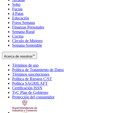
Soho
Opens
Fucsia
in
Opens
4 Patas
new
in
Educación
window
new
Foros Semana
window
Finanzas Personales
Semana Rural
Cocina
Círculo de Mujeres
Semana Sostenible
Acerca de nosotros
Términos de uso
Opens
Política de Tratamiento de Datos
in
Opens
Términos suscripciones
new
Opens
in
Política de Riesgos C/ST
window
in
Opens
new
Política SAGRILAFT
Opens
new
in
window
Certificación ISSN
Opens
in
window
new
TyC Plan de Gobierno
in
new
Opens
window
Protección del consumidor
new
window
in
Opens
window
new
in
window
new
window