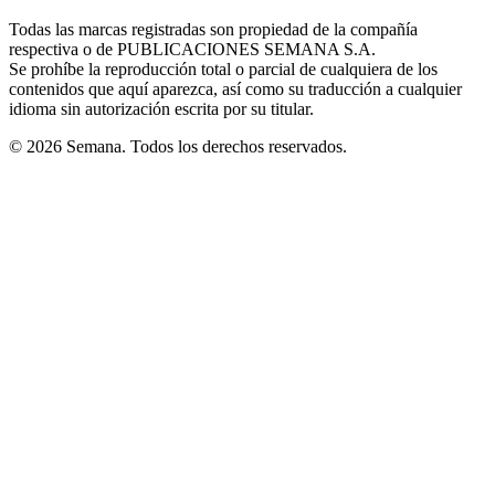
in
window
window
window
window
window
Todas las marcas registradas son propiedad de la compañía
new
respectiva o de PUBLICACIONES SEMANA S.A.
window
Se prohíbe la reproducción total o parcial de cualquiera de los
contenidos que aquí aparezca, así como su traducción a cualquier
idioma sin autorización escrita por su titular.
© 2026 Semana. Todos los derechos reservados.