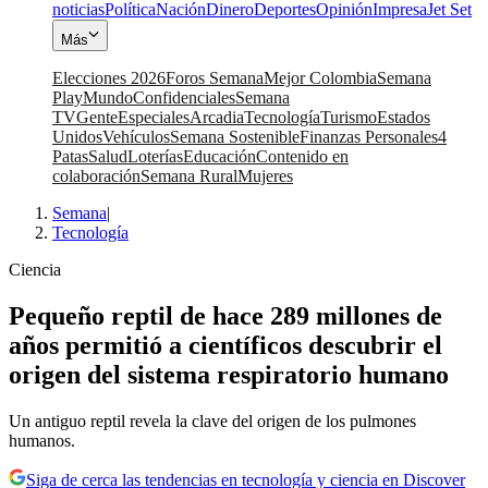
noticias
Política
Nación
Dinero
Deportes
Opinión
Impresa
Jet Set
Más
Elecciones 2026
Foros Semana
Mejor Colombia
Semana
Play
Mundo
Confidenciales
Semana
TV
Gente
Especiales
Arcadia
Tecnología
Turismo
Estados
Unidos
Vehículos
Semana Sostenible
Finanzas Personales
4
Patas
Salud
Loterías
Educación
Contenido en
colaboración
Semana Rural
Mujeres
Semana
|
Tecnología
Ciencia
Pequeño reptil de hace 289 millones de
años permitió a científicos descubrir el
origen del sistema respiratorio humano
Un antiguo reptil revela la clave del origen de los pulmones
humanos.
Siga de cerca las tendencias en tecnología y ciencia en Discover