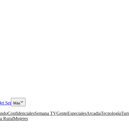
Jet Set
Más
ndo
Confidenciales
Semana TV
Gente
Especiales
Arcadia
Tecnología
Tur
a Rural
Mujeres