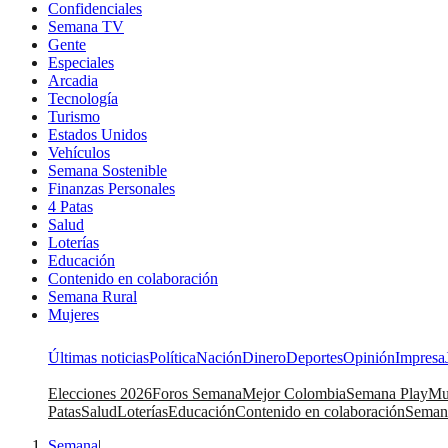
Confidenciales
Semana TV
Gente
Especiales
Arcadia
Tecnología
Turismo
Estados Unidos
Vehículos
Semana Sostenible
Finanzas Personales
4 Patas
Salud
Loterías
Educación
Contenido en colaboración
Semana Rural
Mujeres
Últimas noticias
Política
Nación
Dinero
Deportes
Opinión
Impresa
Elecciones 2026
Foros Semana
Mejor Colombia
Semana Play
Mu
Patas
Salud
Loterías
Educación
Contenido en colaboración
Seman
Semana
|