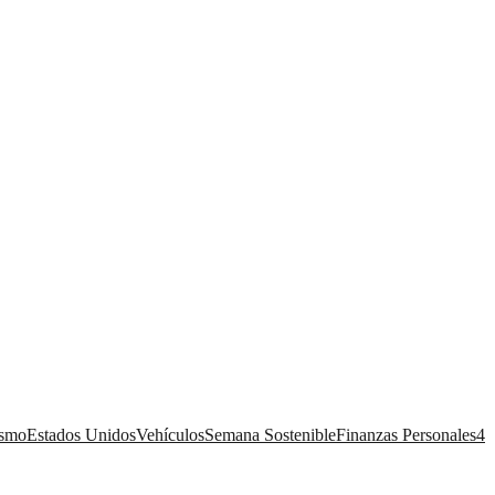
ismo
Estados Unidos
Vehículos
Semana Sostenible
Finanzas Personales
4