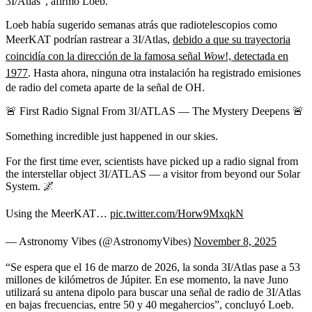
3I/Atlas”, afirmó Loeb.
Loeb había sugerido semanas atrás que radiotelescopios como
MeerKAT podrían rastrear a 3I/Atlas,
debido a que su trayectoria
coincidía con la dirección de la famosa señal
Wow
!, detectada en
1977
. Hasta ahora, ninguna otra instalación ha registrado emisiones
de radio del cometa aparte de la señal de OH.
🚨 First Radio Signal From 3I/ATLAS — The Mystery Deepens 🚨
Something incredible just happened in our skies.
For the first time ever, scientists have picked up a radio signal from
the interstellar object 3I/ATLAS — a visitor from beyond our Solar
System. 🌌
Using the MeerKAT…
pic.twitter.com/Horw9MxqkN
— Astronomy Vibes (@AstronomyVibes)
November 8, 2025
“Se espera que el 16 de marzo de 2026, la sonda 3I/Atlas pase a 53
millones de kilómetros de Júpiter. En ese momento, la nave Juno
utilizará su antena dipolo para buscar una señal de radio de 3I/Atlas
en bajas frecuencias, entre 50 y 40 megahercios”, concluyó Loeb.