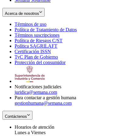
Semana Sostenible
Acerca de nosotros
Términos de uso
Opens
Política de Tratamiento de Datos
in
Opens
Términos suscripciones
new
Opens
in
Política de Riesgos C/ST
window
in
Opens
new
Política SAGRILAFT
Opens
new
in
window
Certificación ISSN
Opens
in
window
new
TyC Plan de Gobierno
in
new
Opens
window
Protección del consumidor
new
window
in
Opens
window
new
in
window
new
window
Notificaciones judiciales
juridica@semana.com
Para contactar a gestión humana
gestionhumana@semana.com
Contáctenos
Horarios de atención
Lunes a Viernes