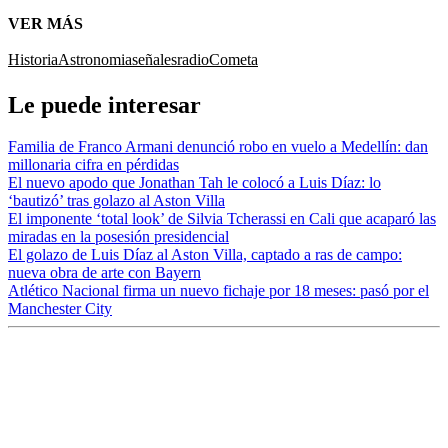
VER MÁS
Historia
Astronomia
señales
radio
Cometa
Le puede interesar
Familia de Franco Armani denunció robo en vuelo a Medellín: dan
millonaria cifra en pérdidas
El nuevo apodo que Jonathan Tah le colocó a Luis Díaz: lo
‘bautizó’ tras golazo al Aston Villa
El imponente ‘total look’ de Silvia Tcherassi en Cali que acaparó las
miradas en la posesión presidencial
El golazo de Luis Díaz al Aston Villa, captado a ras de campo:
nueva obra de arte con Bayern
Atlético Nacional firma un nuevo fichaje por 18 meses: pasó por el
Manchester City