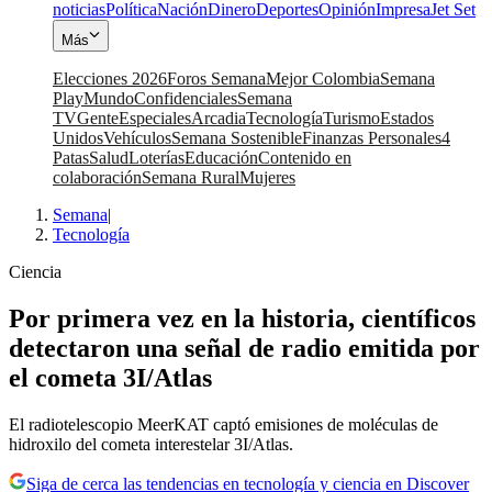
noticias
Política
Nación
Dinero
Deportes
Opinión
Impresa
Jet Set
Más
Elecciones 2026
Foros Semana
Mejor Colombia
Semana
Play
Mundo
Confidenciales
Semana
TV
Gente
Especiales
Arcadia
Tecnología
Turismo
Estados
Unidos
Vehículos
Semana Sostenible
Finanzas Personales
4
Patas
Salud
Loterías
Educación
Contenido en
colaboración
Semana Rural
Mujeres
Semana
|
Tecnología
Ciencia
Por primera vez en la historia, científicos
detectaron una señal de radio emitida por
el cometa 3I/Atlas
El radiotelescopio MeerKAT captó emisiones de moléculas de
hidroxilo del cometa interestelar 3I/Atlas.
Siga de cerca las tendencias en tecnología y ciencia en Discover