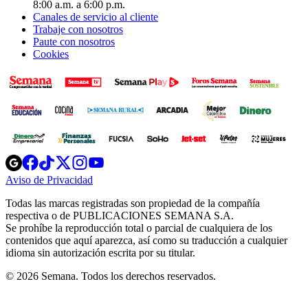
8:00 a.m. a 6:00 p.m.
Canales de servicio al cliente
Trabaje con nosotros
Paute con nosotros
Cookies
Opens
Opens
Opens
Opens
Opens
in
in
in
in
in
Aviso de Privacidad
Opens
new
new
new
new
new
in
window
window
window
window
window
Todas las marcas registradas son propiedad de la compañía
new
respectiva o de PUBLICACIONES SEMANA S.A.
window
Se prohíbe la reproducción total o parcial de cualquiera de los
contenidos que aquí aparezca, así como su traducción a cualquier
idioma sin autorización escrita por su titular.
© 2026 Semana. Todos los derechos reservados.