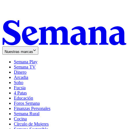
Nuestras marcas
Semana Play
Semana TV
Dinero
Arcadia
Soho
Opens
Fucsia
in
Opens
4 Patas
new
in
Educación
window
new
Foros Semana
window
Finanzas Personales
Semana Rural
Cocina
Círculo de Mujeres