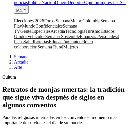
noticias
Política
Nación
Dinero
Deportes
Opinión
Impresa
Jet Set
Más
Elecciones 2026
Foros Semana
Mejor Colombia
Semana
Play
Mundo
Confidenciales
Semana
TV
Gente
Especiales
Arcadia
Tecnología
Turismo
Estados
Unidos
Vehículos
Semana Sostenible
Finanzas Personales
4
Patas
Salud
Loterías
Educación
Contenido en
colaboración
Semana Rural
Mujeres
Semana
|
Arcadia
|
Arte
Cultura
Retratos de monjas muertas: la tradición
que sigue viva después de siglos en
algunos conventos
Para las religiosas internadas en los conventos el momento más
importante de su vida es el día de su muerte.