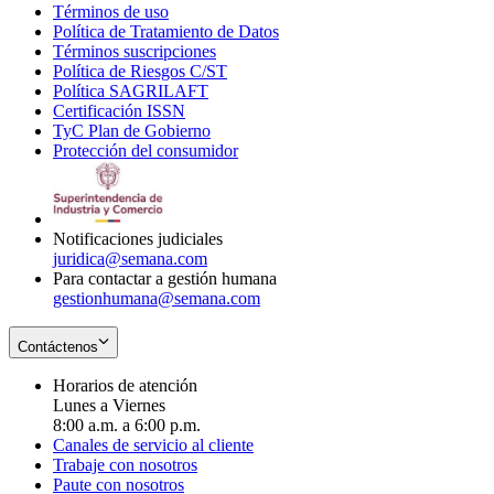
Términos de uso
Opens
Política de Tratamiento de Datos
in
Opens
Términos suscripciones
new
Opens
in
Política de Riesgos C/ST
window
in
Opens
new
Política SAGRILAFT
Opens
new
in
window
Certificación ISSN
Opens
in
window
new
TyC Plan de Gobierno
in
new
Opens
window
Protección del consumidor
new
window
in
Opens
window
new
in
window
new
window
Notificaciones judiciales
juridica@semana.com
Para contactar a gestión humana
gestionhumana@semana.com
Contáctenos
Horarios de atención
Lunes a Viernes
8:00 a.m. a 6:00 p.m.
Canales de servicio al cliente
Trabaje con nosotros
Paute con nosotros