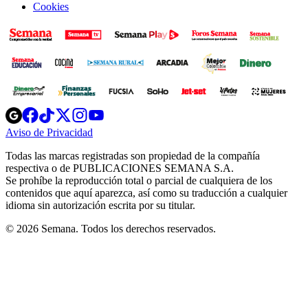
Cookies
Opens
Opens
Opens
Opens
Opens
in
in
in
in
in
Aviso de Privacidad
Opens
new
new
new
new
new
in
window
window
window
window
window
Todas las marcas registradas son propiedad de la compañía
new
respectiva o de PUBLICACIONES SEMANA S.A.
window
Se prohíbe la reproducción total o parcial de cualquiera de los
contenidos que aquí aparezca, así como su traducción a cualquier
idioma sin autorización escrita por su titular.
© 2026 Semana. Todos los derechos reservados.