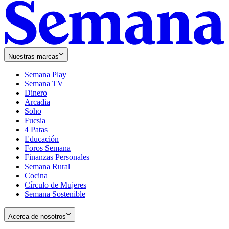
Nuestras marcas
Semana Play
Semana TV
Dinero
Arcadia
Soho
Opens
Fucsia
in
Opens
4 Patas
new
in
Educación
window
new
Foros Semana
window
Finanzas Personales
Semana Rural
Cocina
Círculo de Mujeres
Semana Sostenible
Acerca de nosotros