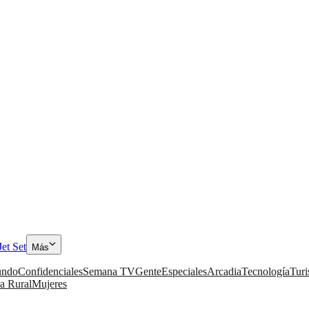
Jet Set
Más
ndo
Confidenciales
Semana TV
Gente
Especiales
Arcadia
Tecnología
Tur
a Rural
Mujeres