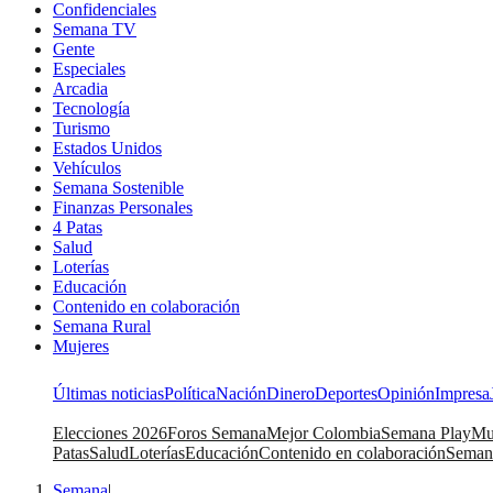
Confidenciales
Semana TV
Gente
Especiales
Arcadia
Tecnología
Turismo
Estados Unidos
Vehículos
Semana Sostenible
Finanzas Personales
4 Patas
Salud
Loterías
Educación
Contenido en colaboración
Semana Rural
Mujeres
Últimas noticias
Política
Nación
Dinero
Deportes
Opinión
Impresa
Elecciones 2026
Foros Semana
Mejor Colombia
Semana Play
Mu
Patas
Salud
Loterías
Educación
Contenido en colaboración
Seman
Semana
|