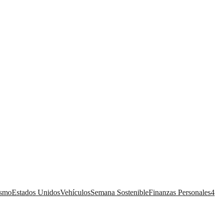
ismo
Estados Unidos
Vehículos
Semana Sostenible
Finanzas Personales
4