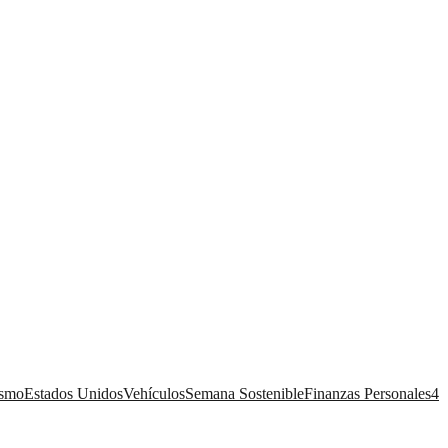
ismo
Estados Unidos
Vehículos
Semana Sostenible
Finanzas Personales
4