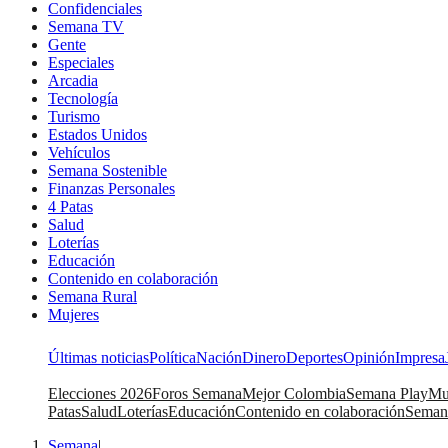
Confidenciales
Semana TV
Gente
Especiales
Arcadia
Tecnología
Turismo
Estados Unidos
Vehículos
Semana Sostenible
Finanzas Personales
4 Patas
Salud
Loterías
Educación
Contenido en colaboración
Semana Rural
Mujeres
Últimas noticias
Política
Nación
Dinero
Deportes
Opinión
Impresa
Elecciones 2026
Foros Semana
Mejor Colombia
Semana Play
Mu
Patas
Salud
Loterías
Educación
Contenido en colaboración
Seman
Semana
|