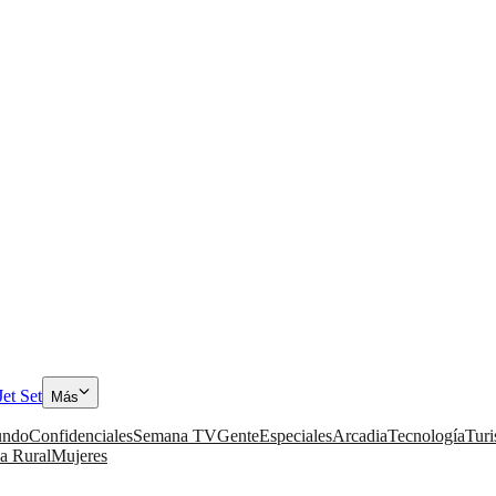
Jet Set
Más
ndo
Confidenciales
Semana TV
Gente
Especiales
Arcadia
Tecnología
Tur
a Rural
Mujeres